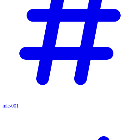
mic-001