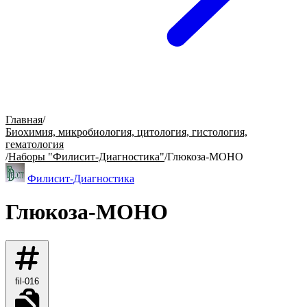
Главная
/
Биохимия, микробиология, цитология, гистология,
гематология
/
Наборы "Филисит-Диагностика"
/
Глюкоза-МОНО
Филисит-Диагностика
Глюкоза-МОНО
fil-016