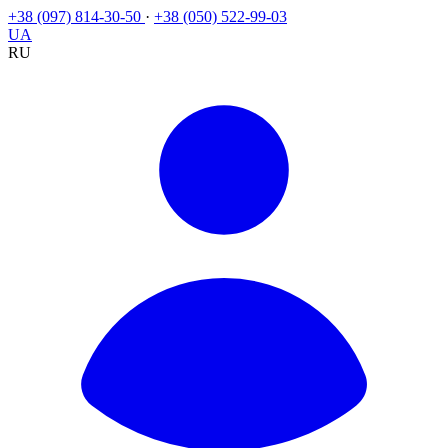
+38 (097) 814-30-50
·
+38 (050) 522-99-03
UA
RU