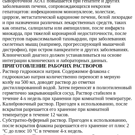
сывороточной АсАТ повышается при гепатите и других
заболеваниях печени, сопровождающихся некрозом
гепатоцитов: инфекционном мононуклеозе, холестазе,
циррозе, метастатической карциноме печени, белой лихорадке
и при назначении различных лекарственных средств, таких
как опиаты, салицилаты или ампициллин, после инфаркта
миокарда, при тяжелой коронарной недостаточности, после
приступов параксизмальной тахикардии, при заболеваниях
скелетных мышц (например, прогрессирующей мышечной
дистрофии), при остром панкреатите и других заболеваниях.
Клинический диагноз должен устанавливаться на основе
интеграции клинических и лабораторных данных.
ПРИГОТОВЛЕНИЕ РАБОЧИХ РАСТВОРОВ
Раствор гидроокиси натрия. Содержимое флакона с
гидроокисью натрия количественно переносят в мерную
колбу на 500 мл, доводят раствор до отметки
дистиллированной водой. Затем переносят в полиэтиленовый
герметично закрывающийся сосуд. Раствор стабилен в
течение 4-х недель при хранении при комнатной температуре.
Калибровочный раствор. Пригоден к использованию, после
вскрытия разрешается его хранение при комнатной
температуре в течение 12 часов.
Субстратно-буферный раствор. Пригоден к использованию,
после вскрытия флакона разрешается его хранение от плюс 2
°С до плюс 10 °С в течение 4-х недель.