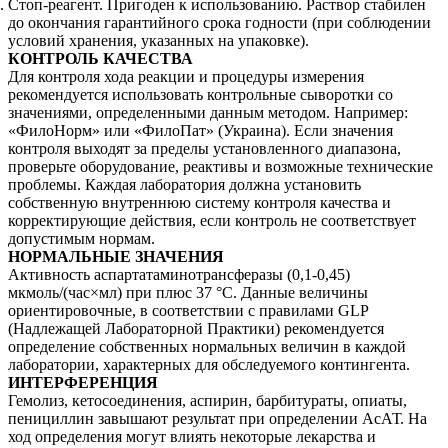
Стоп-реагент. Пригоден к использованию. Раствор стабилен
до окончания гарантийного срока годности (при соблюдении
условий хранения, указанных на упаковке).
КОНТРОЛЬ КАЧЕСТВА
Для контроля хода реакции и процедуры измерения
рекомендуется использовать контрольные сыворотки со
значениями, определенными данным методом. Например:
«ФилоНорм» или «ФилоПат» (Украина). Если значения
контроля выходят за пределы установленного диапазона,
проверьте оборудование, реактивы и возможные технические
проблемы. Каждая лаборатория должна установить
собственную внутреннюю систему контроля качества и
корректирующие действия, если контроль не соответствует
допустимым нормам.
НОРМАЛЬНЫЕ ЗНАЧЕНИЯ
Активность аспартатаминотрансферазы (0,1-0,45)
мкмоль/(час×мл) при плюс 37 °С. Данные величины
ориентировочные, в соответствии с правилами GLP
(Надлежащей Лабораторной Практики) рекомендуется
определение собственных нормальных величин в каждой
лаборатории, характерных для обследуемого контингента.
ИНТЕРФЕРЕНЦИЯ
Гемолиз, кетосоединения, аспирин, барбитураты, опиаты,
пенициллин завышают результат при определении АсАТ. На
ход определения могут влиять некоторые лекарства и