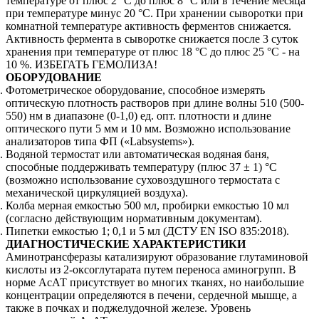
температуре от плюс 2 °С до плюс 8 °С или в течение месяца
при температуре минус 20 °С. При хранении сыворотки при
комнатной температуре активность ферментов снижается.
Активность фермента в сыворотке снижается после 3 суток
хранения при температуре от плюс 18 °С до плюс 25 °С - на
10 %. ИЗБЕГАТЬ ГЕМОЛИЗА!
ОБОРУДОВАНИЕ
Фотометрическое оборудование, способное измерять
оптическую плотность растворов при длине волны 510 (500-
550) нм в диапазоне (0-1,0) ед. опт. плотности и длине
оптического пути 5 мм и 10 мм. Возможно использование
анализаторов типа ФП («Labsystems»).
Водяной термостат или автоматическая водяная баня,
способные поддерживать температуру (плюс 37 ± 1) °С
(возможно использование суховоздушного термостата с
механической циркуляцией воздуха).
Колба мерная емкостью 500 мл, пробирки емкостью 10 мл
(согласно действующим нормативным документам).
Пипетки емкостью 1; 0,1 и 5 мл (ДСТУ EN ISO 835:2018).
ДИАГНОСТИЧЕСКИЕ ХАРАКТЕРИСТИКИ
Аминотрансферазы катализируют образование глутаминовой
кислоты из 2-оксоглутарата путем переноса аминогрупп. В
норме АсАТ присутствует во многих тканях, но наибольшие
концентрации определяются в печени, сердечной мышце, а
также в почках и поджелудочной железе. Уровень