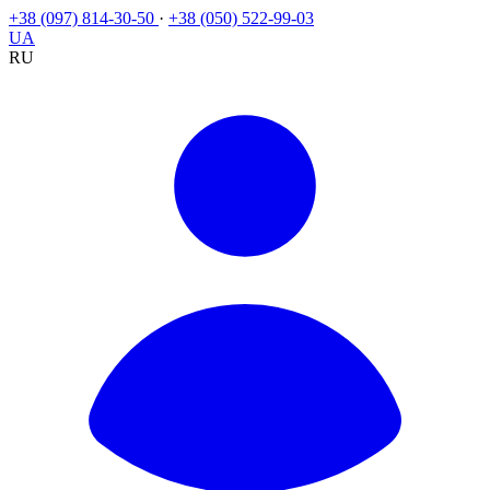
+38 (097) 814-30-50
·
+38 (050) 522-99-03
UA
RU