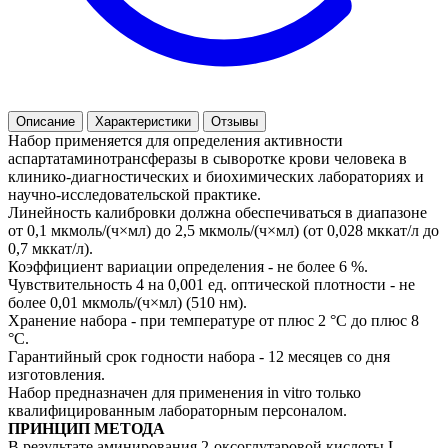
Описание
Характеристики
Отзывы
Набор применяется для определения активности
аспартатаминотрансферазы в сыворотке крови человека в
клинико-диагностических и биохимических лабораториях и
научно-исследовательской практике.
Линейность калибровки должна обеспечиваться в диапазоне
от 0,1 мкмоль/(ч×мл) до 2,5 мкмоль/(ч×мл) (от 0,028 мккат/л до
0,7 мккат/л).
Коэффициент вариации определения - не более 6 %.
Чувствительность 4 на 0,001 ед. оптической плотности - не
более 0,01 мкмоль/(ч×мл) (510 нм).
Хранение набора - при температуре от плюс 2 °С до плюс 8
°С.
Гарантийный срок годности набора - 12 месяцев со дня
изготовления.
Набор предназначен для применения in vitro только
квалифицированным лабораторным персоналом.
ПРИНЦИП МЕТОДА
В результате аминирования 2-оксоглутаровой кислоты L-