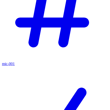
mic-001