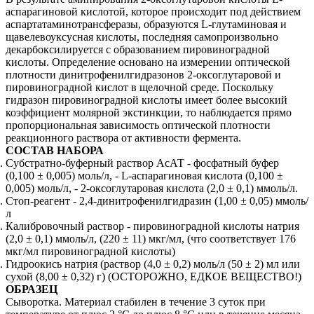
аспарагиновой кислотой, которое происходит под действием
аспартатаминотрансферазы, образуются L-глутаминовая и
щавелевоуксусная кислоты, последняя самопроизвольно
декарбоксилируется с образованием пировиноградной
кислоты. Определение основано на измерении оптической
плотности динитрофенилгидразонов 2-оксоглутаровой и
пировиноградной кислот в щелочной среде. Поскольку
гидразон пировиноградной кислоты имеет более высокий
коэффициент молярной экстинкции, то наблюдается прямо
пропорциональная зависимость оптической плотности
реакционного раствора от активности фермента.
СОСТАВ НАБОРА
Субстратно-буферный раствор АсАТ - фосфатный буфер
(0,100 ± 0,005) моль/л, - L-аспарагиновая кислота (0,100 ±
0,005) моль/л, - 2-оксоглутаровая кислота (2,0 ± 0,1) ммоль/л.
Стоп-реагент - 2,4-динитрофенилгидразин (1,00 ± 0,05) ммоль/
л
Калибровочный раствор - пировиноградной кислоты натрия
(2,0 ± 0,1) ммоль/л, (220 ± 11) мкг/мл, (что соответствует 176
мкг/мл пировиноградной кислоты)
Гидроокись натрия (раствор (4,0 ± 0,2) моль/л (50 ± 2) мл или
сухой (8,00 ± 0,32) г) (ОСТОРОЖНО, ЕДКОЕ ВЕЩЕСТВО!)
ОБРАЗЕЦ
Сыворотка. Материал стабилен в течение 3 суток при