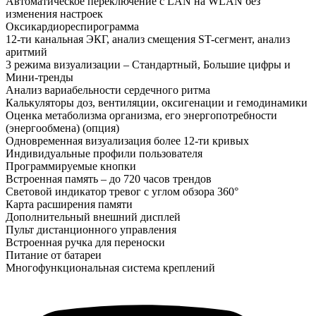
Автоматическое переключение с LAN на WLAN без
изменения настроек
Оксикардиореспирограмма
12-ти канальная ЭКГ, анализ смещения ST-сегмент, анализ
аритмий
3 режима визуализации – Стандартный, Большие цифры и
Мини-тренды
Анализ вариабельности сердечного ритма
Калькуляторы доз, вентиляции, оксигенации и гемодинамики
Оценка метаболизма организма, его энергопотребности
(энергообмена) (опция)
Одновременная визуализация более 12-ти кривых
Индивидуальные профили пользователя
Программируемые кнопки
Встроенная память – до 720 часов трендов
Световой индикатор тревог с углом обзора 360°
Карта расширения памяти
Дополнительный внешний дисплей
Пульт дистанционного управления
Встроенная ручка для переноски
Питание от батареи
Многофункциональная система креплений