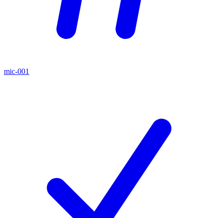
mic-001