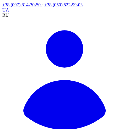
+38 (097) 814-30-50
·
+38 (050) 522-99-03
UA
RU