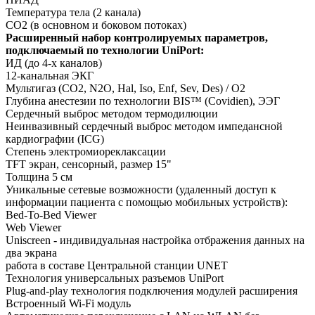
Температура тела (2 канала)
CO2 (в основном и боковом потоках)
Расширенный набор контролируемых параметров,
подключаемый по технологии UniPort:
ИД (до 4-х каналов)
12-канальная ЭКГ
Мультигаз (CO2, N2O, Hal, Iso, Enf, Sev, Des) / O2
Глубина анестезии по технологии BIS™ (Covidien), ЭЭГ
Сердечный выброс методом термодилюции
Неинвазивный сердечный выброс методом импедансной
кардиографии (ICG)
Степень электромиореклаксации
TFT экран, сенсорный, размер 15"
Толщина 5 см
Уникальные сетевые возможности (удаленный доступ к
информации пациента с помощью мобильных устройств):
Bed-To-Bed Viewer
Web Viewer
Uniscreen - индивидуальная настройка отбражения данных на
два экрана
работа в составе Центральной станции UNET
Технология универсальных разъемов UniPort
Plug-and-play технология подключения модулей расширения
Встроенный Wi-Fi модуль