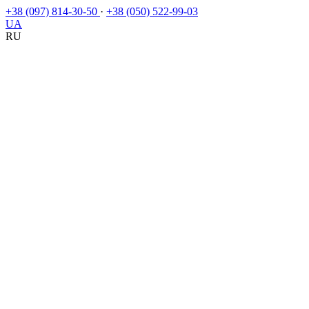
+38 (097) 814-30-50
·
+38 (050) 522-99-03
UA
RU