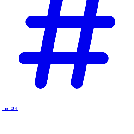
mic-001