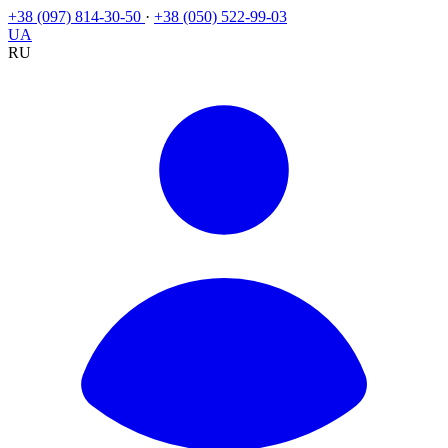
+38 (097) 814-30-50
·
+38 (050) 522-99-03
UA
RU