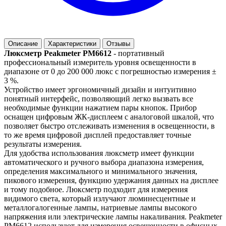
Описание
Характеристики
Отзывы
Люксметр Peakmeter PM6612
- портативный
профессиональный измеритель уровня освещенности в
диапазоне от 0 до 200 000 люкс с погрешностью измерения ±
3 %.
Устройство имеет эргономичный дизайн и интуитивно
понятный интерфейс, позволяющий легко вызвать все
необходимые функции нажатием пары кнопок. Прибор
оснащен цифровым ЖК-дисплеем с аналоговой шкалой, что
позволяет быстро отслеживать изменения в освещенности, в
то же время цифровой дисплей предоставляет точные
результаты измерения.
Для удобства использования люксметр имеет функции
автоматического и ручного выбора диапазона измерения,
определения максимального и минимального значения,
пикового измерения, функцию удержания данных на дисплее
и тому подобное. Люксметр подходит для измерения
видимого света, который излучают люминесцентные и
металлогалогенные лампы, натриевые лампы высокого
напряжения или электрические лампы накаливания. Peakmeter
PM6612 используют для измерения освещенности в офисных