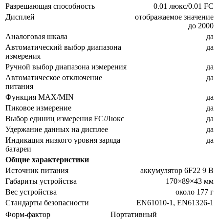
Разрешающая способность
0.01 люкс/0.01 FC
Дисплей
отображаемое значение
до 2000
Аналоговая шкала
да
Автоматический выбор диапазона
да
измерения
Ручной выбор диапазона измерения
да
Автоматическое отключение
да
питания
Функция MAX/MIN
да
Пиковое измерение
да
Выбор единиц измерения FC/Люкс
да
Удержание данных на дисплее
да
Индикация низкого уровня заряда
да
батареи
Общие характеристики
Источник питания
аккумулятор 6F22 9 В
Габариты устройства
170×89×43 мм
Вес устройства
около 177 г
Стандарты безопасности
EN61010-1, EN61326-1
Форм-фактор
Портативный