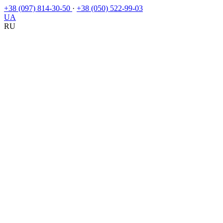
+38 (097) 814-30-50
·
+38 (050) 522-99-03
UA
RU