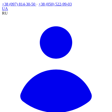
+38 (097) 814-30-50
·
+38 (050) 522-99-03
UA
RU