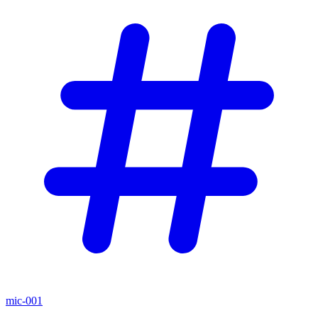
mic-001