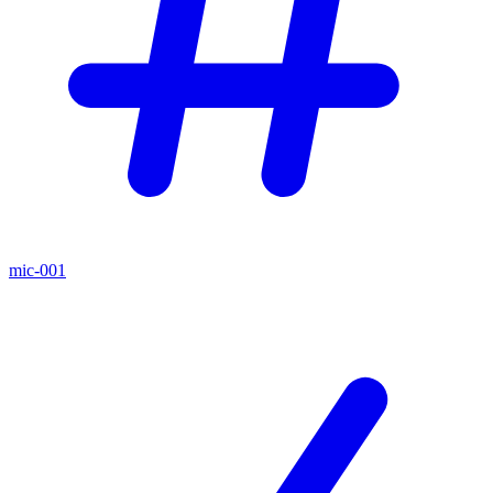
mic-001