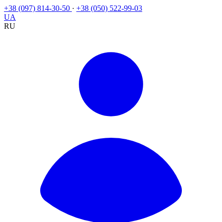
+38 (097) 814-30-50
·
+38 (050) 522-99-03
UA
RU