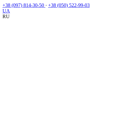
+38 (097) 814-30-50
·
+38 (050) 522-99-03
UA
RU