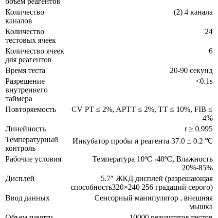
объем реагентов
Количество
(2) 4 канала
каналов
Количество
24
тестовых ячеек
Количество ячеек
6
для реагентов
Время теста
20-90 секунд
Разрешение
<0.1s
внутреннего
таймера
Повторяемость
CV PT ≤ 2%, APTT ≤ 2%, TT ≤ 10%, FIB ≤
4%
Линейность
r ≥ 0.995
Температурный
Инкубатор пробы и реагента 37.0 ± 0.2 ℃
контроль
Рабочие условия
Температура 10ºC -40ºC, Влажность
20%-85%
Дисплей
5.7″ ЖКД дисплей (разрешающая
способность320×240 256 градаций серого)
Ввод данных
Сенсорный манипулятор , внешняя
мышка
Объем памяти
10000 результатов тестов