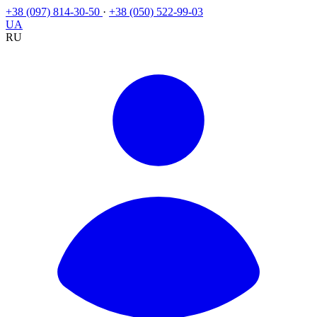
+38 (097) 814-30-50
·
+38 (050) 522-99-03
UA
RU