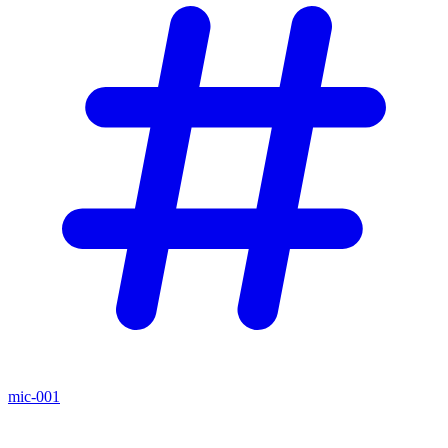
mic-001