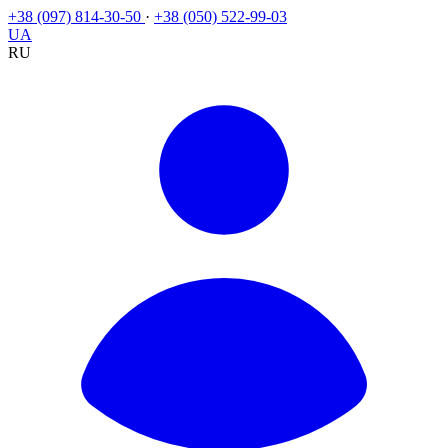
+38 (097) 814-30-50
·
+38 (050) 522-99-03
UA
RU