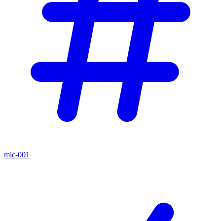
mic-001