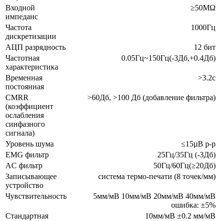
Входной
≥50МΩ
импеданс
Частота
1000Гц
дискретизации
АЦП разрядность
12 бит
Частотная
0.05Гц~150Гц(-3Дб,+0.4Дб)
характеристика
Временная
>3.2c
постоянная
CMRR
>60Дб, >100 Дб (добавление фильтра)
(коэффициент
ослабления
синфазного
сигнала)
Уровень шума
≤15µВ p-p
EMG фильтр
25Гц/35Гц (-3Дб)
AC фильтр
50Гц/60Гц(≥20Дб)
Записывающее
система термо-печати (8 точек/мм)
устройство
Чувствительность
5мм/мВ 10мм/мВ 20мм/мВ 40мм/мВ
ошибка: ±5%
Стандартная
10мм/мВ ±0.2 мм/мВ