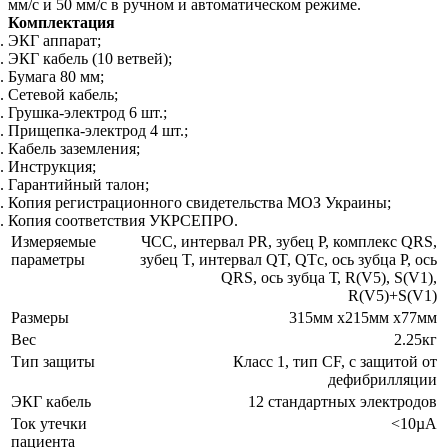
мм/с и 50 мм/с в ручном и автоматическом режиме.
Комплектация
ЭКГ аппарат;
ЭКГ кабель (10 ветвей);
Бумага 80 мм;
Сетевой кабель;
Грушка-электрод 6 шт.;
Прищепка-электрод 4 шт.;
Кабель заземления;
Инструкция;
Гарантийный талон;
Копия регистрационного свидетельства МОЗ Украины;
Копия соответствия УКРСЕПРО.
Измеряемые
ЧСС, интервал PR, зубец Р, комплекс QRS,
параметры
зубец T, интервал QT, QTс, ось зубца Р, ось
QRS, ось зубца Т, R(V5), S(V1),
R(V5)+S(V1)
Размеры
315мм х215мм х77мм
Вес
2.25кг
Тип защиты
Класс 1, тип CF, с защитой от
дефибрилляции
ЭКГ кабель
12 стандартных электродов
Ток утечки
<10µA
пациента