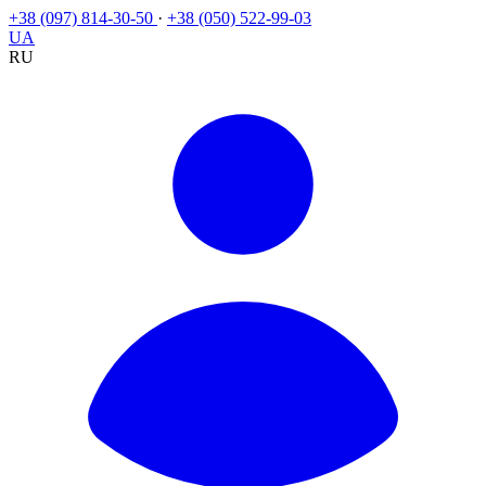
+38 (097) 814-30-50
·
+38 (050) 522-99-03
UA
RU