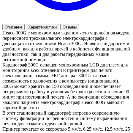
Описание
Характеристики
Отзывы
Heaco 300G с монохромным экраном - это упрощённая модель
переносного трехканального электрокардиографа с
двенадцатью отведениями Heaco 300G. Является недорогим и
удобным, как для работы врачей в кабинетах функциональной
диагностики, так и для работы передвижных машин
неотложной помощи.
Кардиограф 300G оснащен монохромным LCD дисплеем для
мониторинга всех отведений и принтером для печати
электрокардиограммы. ЭКГ-аппарат 300G включает
возможность подключения к компьютеру (опционально).
300G может хранить до 150 обследований и обеспечивает
непрерывную работу в условиях без электросети в течение 90
минут при постоянной печати. А по окончании обследования
каждого пациента электрокардиограф Heaco 300G выводит
короткий диагноз.
В этот стационарный кардиограф встроено современную
систему фильтрации погрешностей и систему выравнивания
печати для создания идеальной кривой.
Принтер печатает со скоростью 5 мм/с, 6,25 мм/с, 12,5 мм/с, 25