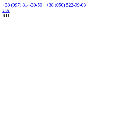
+38 (097) 814-30-50
·
+38 (050) 522-99-03
UA
RU