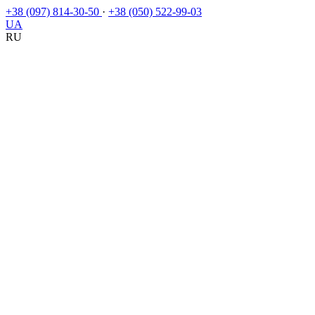
+38 (097) 814-30-50
·
+38 (050) 522-99-03
UA
RU