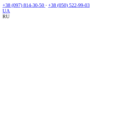
+38 (097) 814-30-50
·
+38 (050) 522-99-03
UA
RU