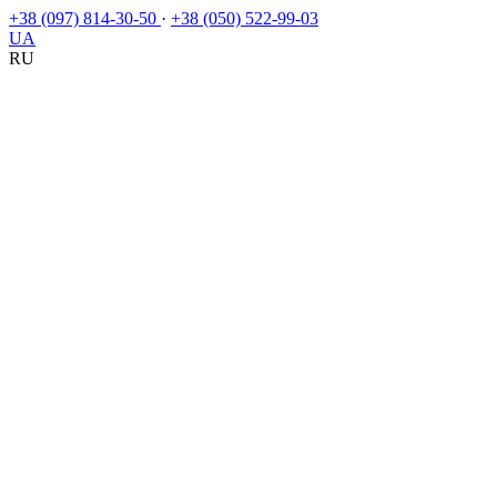
+38 (097) 814-30-50
·
+38 (050) 522-99-03
UA
RU