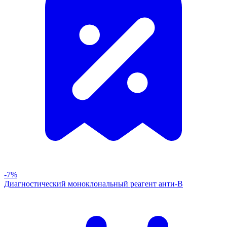
-7%
Диагностический моноклональный реагент анти-В