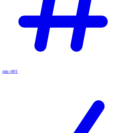
mic-001