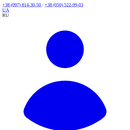
+38 (097) 814-30-50
·
+38 (050) 522-99-03
UA
RU