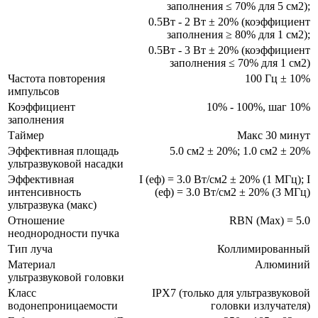
заполнения ≤ 70% для 5 см2);
0.5Вт - 2 Вт ± 20% (коэффициент
заполнения ≥ 80% для 1 см2);
0.5Вт - 3 Вт ± 20% (коэффициент
заполнения ≤ 70% для 1 см2)
Частота повторения
100 Гц ± 10%
импульсов
Коэффициент
10% - 100%, шаг 10%
заполнения
Таймер
Макс 30 минут
Эффективная площадь
5.0 см2 ± 20%; 1.0 см2 ± 20%
ультразвуковой насадки
Эффективная
І (еф) = 3.0 Вт/см2 ± 20% (1 МГц); І
интенсивность
(еф) = 3.0 Вт/см2 ± 20% (3 МГц)
ультразвука (макс)
Отношение
RBN (Max) = 5.0
неоднородности пучка
Тип луча
Коллимированный
Материал
Алюминий
ультразвуковой головки
Класс
IPX7 (только для ультразвуковой
водонепроницаемости
головки излучателя)