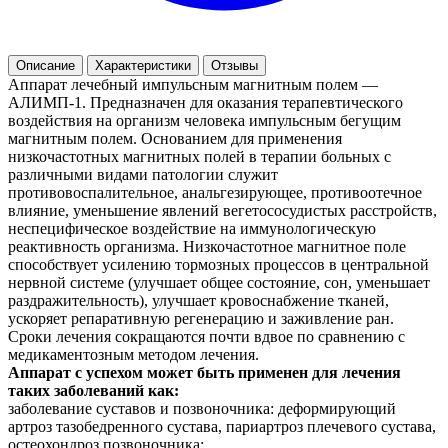
Описание
Характеристики
Отзывы
Аппарат лечебный импульсным магнитным полем —
АЛИМП-1. Предназначен для оказания терапевтического
воздействия на организм человека импульсным бегущим
магнитным полем. Основанием для применения
низкочастотных магнитных полей в терапии больных с
различными видами патологии служит
противовоспалительное, анальгезирующее, противоотечное
влияние, уменьшение явлений вегетососудистых расстройств,
неспецифическое воздействие на иммунологическую
реактивность организма. Низкочастотное магнитное поле
способствует усилению тормозных процессов в центральной
нервной системе (улучшает общее состояние, сон, уменьшает
раздражительность), улучшает кровоснабжение тканей,
ускоряет репаративную регенерацию и заживление ран.
Сроки лечения сокращаются почти вдвое по сравнению с
медикаментозным методом лечения.
Аппарат с успехом может быть применен для лечения
таких заболеваний как:
заболевание суставов и позвоночника: деформирующий
артроз тазобедренного сустава, париартроз плечевого сустава,
остеохондроз позвоночника;