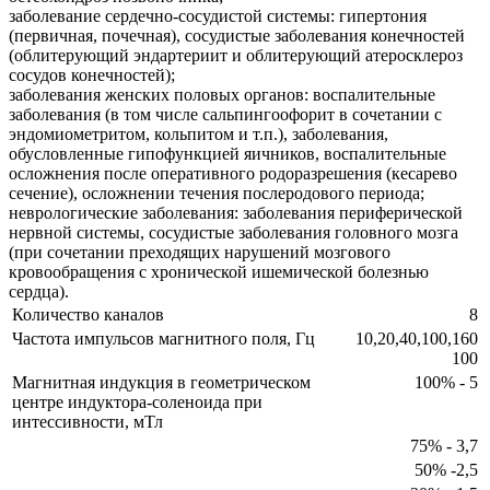
заболевание сердечно-сосудистой системы: гипертония
(первичная, почечная), сосудистые заболевания конечностей
(облитерующий эндартериит и облитерующий атеросклероз
сосудов конечностей);
заболевания женских половых органов: воспалительные
заболевания (в том числе сальпингоофорит в сочетании с
эндомиометритом, кольпитом и т.п.), заболевания,
обусловленные гипофункцией яичников, воспалительные
осложнения после оперативного родоразрешения (кесарево
сечение), осложнении течения послеродового периода;
неврологические заболевания: заболевания периферической
нервной системы, сосудистые заболевания головного мозга
(при сочетании преходящих нарушений мозгового
кровообращения с хронической ишемической болезнью
сердца).
Количество каналов
8
Частота импульсов магнитного поля, Гц
10,20,40,100,160
100
Магнитная индукция в геометрическом
100% - 5
центре индуктора-соленоида при
интессивности, мТл
75% - 3,7
50% -2,5