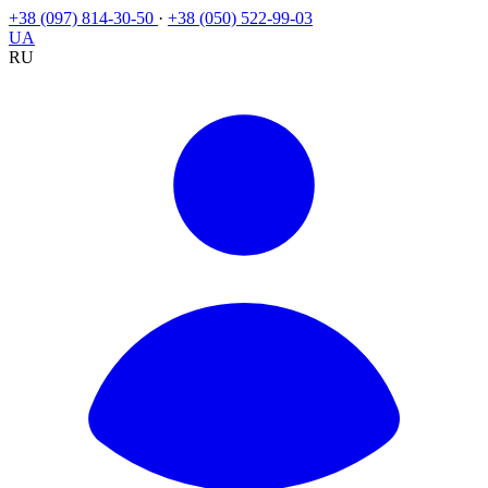
+38 (097) 814-30-50
·
+38 (050) 522-99-03
UA
RU