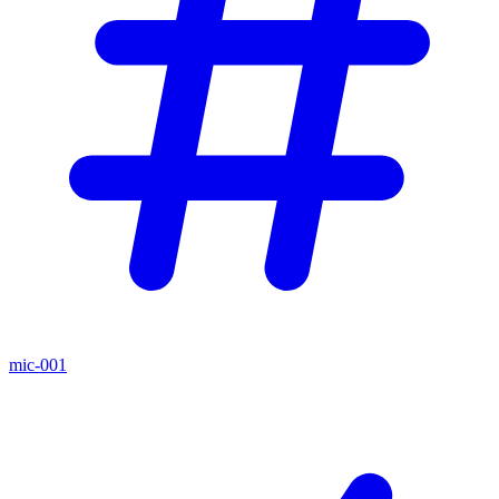
mic-001