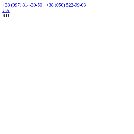
+38 (097) 814-30-50
·
+38 (050) 522-99-03
UA
RU