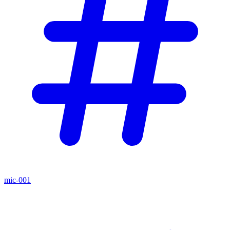
mic-001