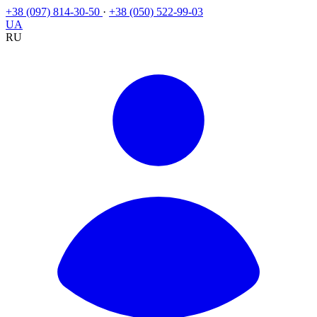
+38 (097) 814-30-50
·
+38 (050) 522-99-03
UA
RU