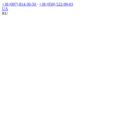
+38 (097) 814-30-50
·
+38 (050) 522-99-03
UA
RU