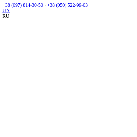
+38 (097) 814-30-50
·
+38 (050) 522-99-03
UA
RU