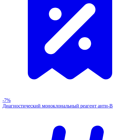
-7%
Диагностический моноклональный реагент анти-В