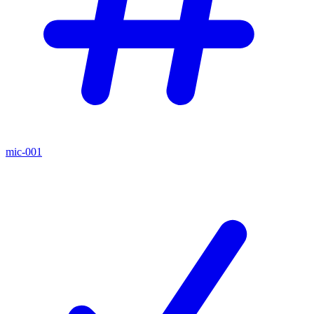
mic-001