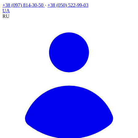
+38 (097) 814-30-50
·
+38 (050) 522-99-03
UA
RU