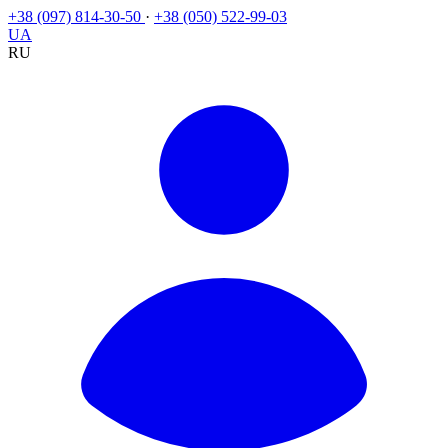
+38 (097) 814-30-50
·
+38 (050) 522-99-03
UA
RU