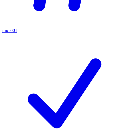
mic-001