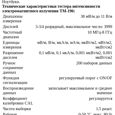
Ноутбуки.
Технические характеристики тестера интенсивности
электромагнитного излучения TM-196:
Диапазоны
38 мВ/м до 11 В/м
измерения
Дисплей
3-3/4 разрядный, максимальное число: 3999
Частотный
10 МГц-8 ГГц
диапазон
Единицы
мВ/м, В/м, мкА/м, мА/м, мкВт/м2, мВт/м2,
измерения
мкВт/см2
Разрешение
0,1 мВ/м, 0,1 мкА/м, 0,001 мкВт/м2, 0,001
дисплея
мкВт/см2
Ручное
200 наборов данных
сохранение
данных
Функция
регулируемый порог с ON/OF
сигнализации
Воспроизведение
записывает максимальное и среднее
данных
значение
Коэффициент
регулируется
калибровки CAL
Часота выборки
1,5 раза/с
Рабочая
0-50 °C, макс. 80 %