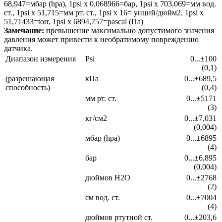
68,947=мбар (hpa), 1psi x 0,068966=бар, 1psi x 703,069=мм вод.
ст., 1psi x 51,715=мм рт. ст., 1psi x 16= унций/дюйм2, 1psi x
51,71433=torr, 1psi x 6894,757=pascal (Па)
Замечание:
превышение максимально допустимого значения
давления может привести к необратимому повреждению
датчика.
Диапазон измерения
Рsi
0...±100
(0,1)
(разрешающая
кПа
0...±689,5
способность)
(0,4)
мм рт. ст.
0...±5171
(3)
кг/см2
0...±7,031
(0,004)
мбар (hpa)
0...±6895
(4)
бар
0...±6,895
(0,004)
дюймов Н2О
0...±2768
(2)
см вод. ст.
0...±7004
(4)
дюймов ртутной ст.
0...±203,6