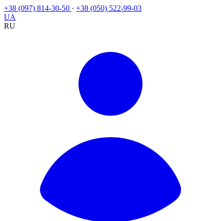
+38 (097) 814-30-50
·
+38 (050) 522-99-03
UA
RU