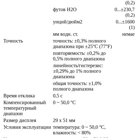
(0,2)
футов H2О
0...±230,7
(0,2)
унций/дюйм2
0...±1600
(1)
мм водн. ст.
немае
Точность
точность: ±0,3% полного
диапазона при ±25°C (77°F)
повторяемость: ±0,2% до
0,5% полного диапазона
линейность/гистерезис:
±0,29% до 1% полного
диапазона
общая точность: ±1,0%
полного диапазона
Время отклика
0,5 с
Компенсированный
0 ~ 50,0 °C
температурный
диапазон
Размер дисплея
29 х 51 мм
Условия эксплуатации
температура: 0 ~ 50,0 °C,
влажность: < 80%