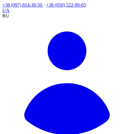
+38 (097) 814-30-50
·
+38 (050) 522-99-03
UA
RU