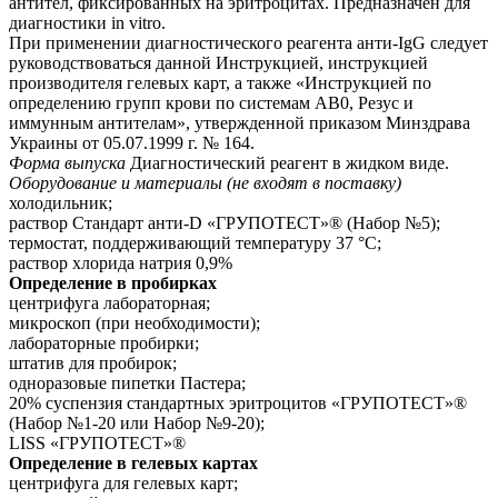
антител, фиксированных на эритроцитах. Предназначен для
диагностики in vitro.
При применении диагностического реагента анти-IgG следует
руководствоваться данной Инструкцией, инструкцией
производителя гелевых карт, а также «Инструкцией по
определению групп крови по системам АВ0, Резус и
иммунным антителам», утвержденной приказом Минздрава
Украины от 05.07.1999 г. № 164.
Форма выпуска
Диагностический реагент в жидком виде.
Оборудование и материалы (не входят в поставку)
холодильник;
раствор Стандарт анти-D «ГРУПОТЕСТ»® (Набор №5);
термостат, поддерживающий температуру 37 °С;
раствор хлорида натрия 0,9%
Определение в пробирках
центрифуга лабораторная;
микроскоп (при необходимости);
лабораторные пробирки;
штатив для пробирок;
одноразовые пипетки Пастера;
20% суспензия стандартных эритроцитов «ГРУПОТЕСТ»®
(Набор №1-20 или Набор №9-20);
LISS «ГРУПОТЕСТ»®
Определение в гелевых картах
центрифуга для гелевых карт;