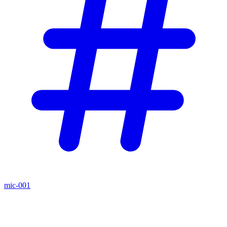
mic-001