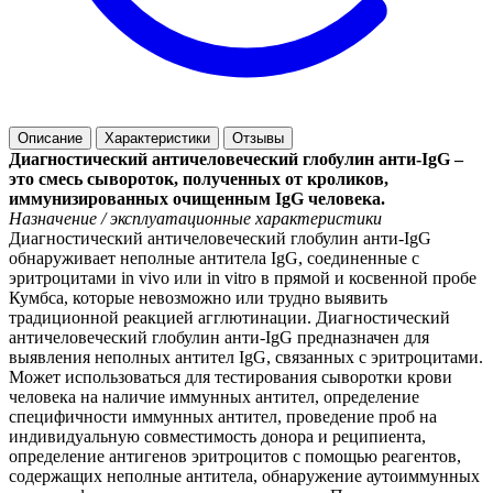
Описание
Характеристики
Отзывы
Диагностический античеловеческий глобулин анти-IgG –
это смесь сывороток, полученных от кроликов,
иммунизированных очищенным IgG человека.
Назначение / эксплуатационные характеристики
Диагностический античеловеческий глобулин анти-IgG
обнаруживает неполные антитела IgG, соединенные с
эритроцитами in vivo или in vitro в прямой и косвенной пробе
Кумбса, которые невозможно или трудно выявить
традиционной реакцией агглютинации. Диагностический
античеловеческий глобулин анти-IgG предназначен для
выявления неполных антител IgG, связанных с эритроцитами.
Может использоваться для тестирования сыворотки крови
человека на наличие иммунных антител, определение
специфичности иммунных антител, проведение проб на
индивидуальную совместимость донора и реципиента,
определение антигенов эритроцитов с помощью реагентов,
содержащих неполные антитела, обнаружение аутоиммунных