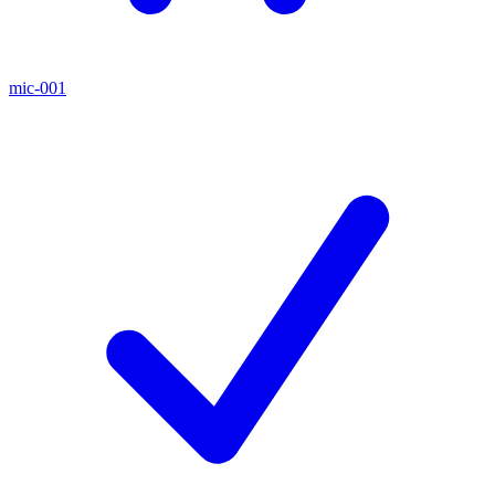
mic-001