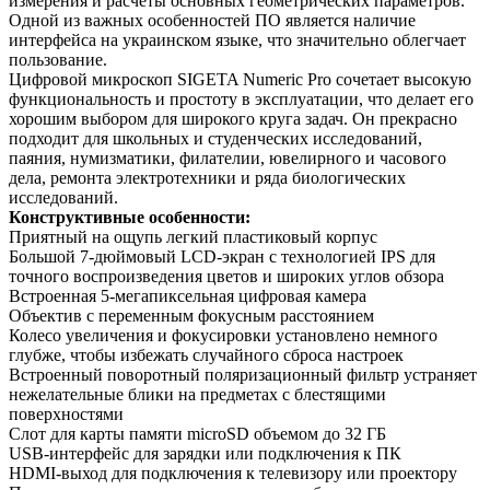
измерения и расчеты основных геометрических параметров.
Одной из важных особенностей ПО является наличие
интерфейса на украинском языке, что значительно облегчает
пользование.
Цифровой микроскоп SIGETA Numeric Pro сочетает высокую
функциональность и простоту в эксплуатации, что делает его
хорошим выбором для широкого круга задач. Он прекрасно
подходит для школьных и студенческих исследований,
паяния, нумизматики, филателии, ювелирного и часового
дела, ремонта электротехники и ряда биологических
исследований.
Конструктивные особенности:
Приятный на ощупь легкий пластиковый корпус
Большой 7-дюймовый LCD-экран с технологией IPS для
точного воспроизведения цветов и широких углов обзора
Встроенная 5-мегапиксельная цифровая камера
Объектив с переменным фокусным расстоянием
Колесо увеличения и фокусировки установлено немного
глубже, чтобы избежать случайного сброса настроек
Встроенный поворотный поляризационный фильтр устраняет
нежелательные блики на предметах с блестящими
поверхностями
Слот для карты памяти microSD объемом до 32 ГБ
USB-интерфейс для зарядки или подключения к ПК
HDMI-выход для подключения к телевизору или проектору