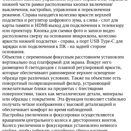
нижней части рамки расположены кнопки включения/
выключения, настройки, управления и переключения
режимов. Справа находятся колесико яркости верхней
подсветки и регулятор цифрового зума, а слева - слот для
карты памяти и HDMI-выход для подключения к телевизору
или проектору. Кнопка для съемки фото и записи видео
расположена сверху на основании микроскопа, колесико
яркости нижней подсветки - справа, а порт USB Type-C для
зарядки или подключения к ПК - на задней стороне
основания.
Объектив с переменным фокусным расстоянием установлен
вертикально под платформой для экрана. Вокруг него
размещено 8 светодиодов с плавной регулировкой яркости,
которые обеспечивают равномерное верхнее освещение
образца при различных условиях. Также на объективе есть
поворотный поляризационный фильтр, устраняющий
нежелательные блики на предметах с блестящими
поверхностями, таких как металлические детали, минералы
или образцы с покрытием. Эта функция позволяет стабильно
получать четкие изображения с высокой детализацией и
обеспечивает комфорт во время наблюдений.
Настройка увеличения и фокусировки осуществляются
вращением центрального колеса и двусторонних винтов.
Колесо увеличения и фокусировки установлено немного
глубже, чтобы избежать случайного сброса настроек.