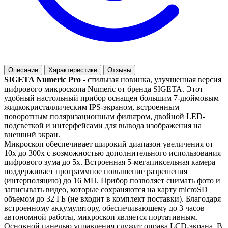
Описание
Характеристики
Отзывы
SIGETA Numeric Pro
- стильная новинка, улучшенная версия
цифрового микроскопа Numeric от бренда SIGETA. Этот
удобный настольный прибор оснащен большим 7-дюймовым
жидкокристаллическим IPS-экраном, встроенным
поворотным поляризационным фильтром, двойной LED-
подсветкой и интерфейсами для вывода изображения на
внешний экран.
Микроскоп обеспечивает широкий диапазон увеличения от
10х до 300х с возможностью дополнительного использования
цифрового зума до 5х. Встроенная 5-мегапиксельная камера
поддерживает программное повышение разрешения
(интерполяцию) до 16 МП. Прибор позволяет снимать фото и
записывать видео, которые сохраняются на карту microSD
объемом до 32 ГБ (не входит в комплект поставки). Благодаря
встроенному аккумулятору, обеспечивающему до 3 часов
автономной работы, микроскоп является портативным.
Основной панелью управления служит оправа LCD-экрана. В