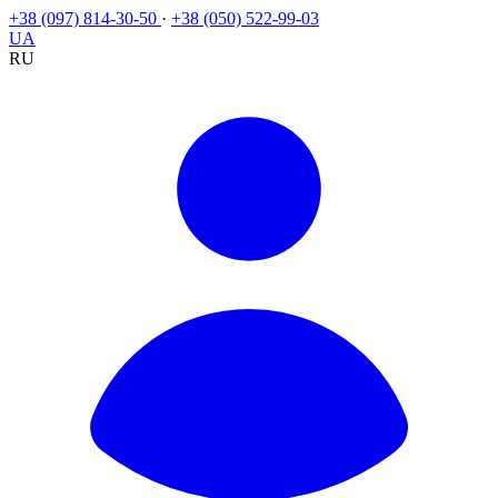
+38 (097) 814-30-50
·
+38 (050) 522-99-03
UA
RU