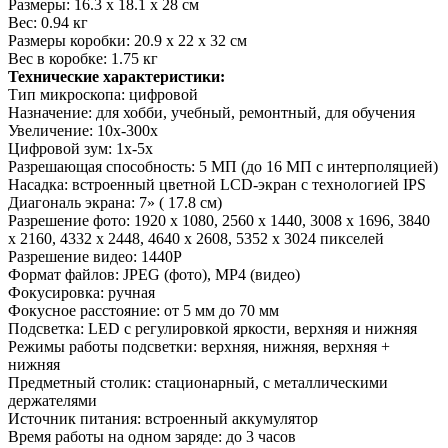
Размеры: 16.3 х 18.1 х 28 см
Вес: 0.94 кг
Размеры коробки: 20.9 х 22 х 32 см
Вес в коробке: 1.75 кг
Технические характеристики:
Тип микроскопа: цифровой
Назначение: для хобби, учебный, ремонтный, для обучения
Увеличение: 10х-300х
Цифровой зум: 1х-5х
Разрешающая способность: 5 МП (до 16 МП с интерполяцией)
Насадка: встроенный цветной LCD-экран с технологией IPS
Диагональ экрана: 7» ( 17.8 см)
Разрешение фото: 1920 х 1080, 2560 х 1440, 3008 х 1696, 3840
х 2160, 4332 х 2448, 4640 х 2608, 5352 х 3024 пикселей
Разрешение видео: 1440Р
Формат файлов: JPEG (фото), MP4 (видео)
Фокусировка: ручная
Фокусное расстояние: от 5 мм до 70 мм
Подсветка: LED с регулировкой яркости, верхняя и нижняя
Режимы работы подсветки: верхняя, нижняя, верхняя +
нижняя
Предметный столик: стационарный, с металлическими
держателями
Источник питания: встроенный аккумулятор
Время работы на одном заряде: до 3 часов