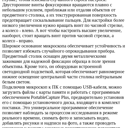
Двусторонние винты фокусировки вращаются плавно с
небольшим усилием, приближая или отдаляя объектив от
предметного столика, а их текстурированная поверхность
предотвращает соскальзывание пальцев. Для настройки более
низкого увеличения нужно вращать винт по часовой стрелке,
а колесо - влево. А вот чтобы настроить высшее увеличение,
наоборот, стоит вращать винт против часовой стрелки, а
колесо - вправо.
Широкое основание микроскопа обеспечивает устойчивость и
позволяет избежать случайного опрокидывания прибора.
Предметный столик оснащен двумя металлическими
зажимами для надежной фиксации образца в поле зрения
объектива. Кроме того, он оборудован встроенной
светодиодной подсветкой, которая обеспечивает равномерное
нижнее освещение центральной части столика нейтральным
белым светом.
Подключив микроскоп к ПК с помощью USB-кабеля, можно
загрузить файлы с карты памяти и работать с программным
обеспечением PortableCapture Plus, предварительно установив
его с помощью установочного диска, входящего в комплект
поставки. Это универсальное программное обеспечение
позволяет наблюдать за процессом исследования в режиме
реального времени, снимать фото и записывать видео,
добавлять рисунки и надписи на фото, а также проводить