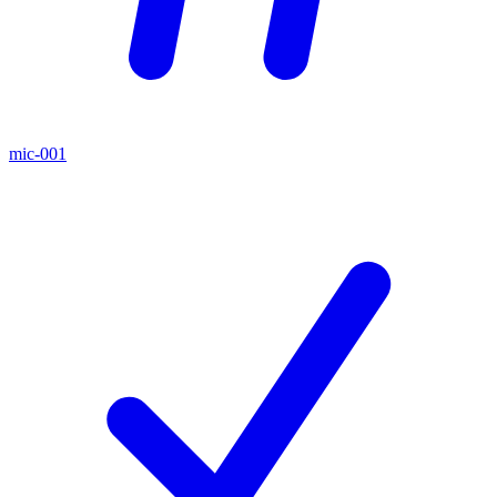
mic-001