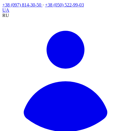
+38 (097) 814-30-50
·
+38 (050) 522-99-03
UA
RU