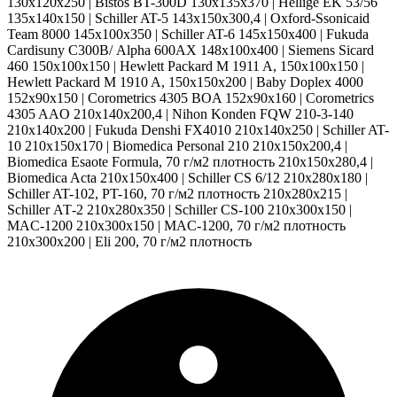
130x120x250 | Bistos BT-300D 130x135x370 | Hellige EK 53/56
135x140x150 | Schiller AT-5 143x150x300,4 | Oxford-Ssonicaid
Team 8000 145x100x350 | Schiller AT-6 145x150x400 | Fukuda
Cardisuny С300В/ Alpha 600AX 148x100x400 | Siemens Sicard
460 150x100x150 | Hewlett Packard M 1911 A, 150x100x150 |
Hewlett Packard M 1910 A, 150x150x200 | Baby Doplex 4000
152x90x150 | Corometrics 4305 BOA 152x90x160 | Corometrics
4305 AAO 210x140x200,4 | Nihon Konden FQW 210-3-140
210x140x200 | Fukuda Denshi FX4010 210x140x250 | Schiller AT-
10 210x150x170 | Biomedica Personal 210 210x150x200,4 |
Biomedica Esaote Formula, 70 г/м2 плотность 210x150x280,4 |
Biomedica Acta 210x150x400 | Schiller CS 6/12 210x280x180 |
Schiller AT-102, PT-160, 70 г/м2 плотность 210x280x215 |
Schiller АТ-2 210x280x350 | Schiller CS-100 210x300x150 |
MAC-1200 210x300x150 | MAC-1200, 70 г/м2 плотность
210x300x200 | Eli 200, 70 г/м2 плотность