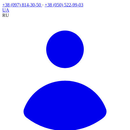
+38 (097) 814-30-50
·
+38 (050) 522-99-03
UA
RU