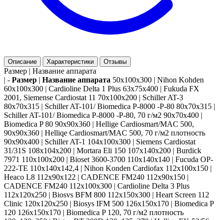
Описание
Характеристики
Отзывы
Размер | Название аппарата
| -
Размер
|
Название аппарата
50x100x300 | Nihon Kohden
60x100x300 | Cardioline Delta 1 Plus 63x75x400 | Fukuda FX
2001, Siemense Cardiostat 11 70x100x200 | Schiller AT-3
80x70x315 | Schiller AT-101/ Biomedica P-8000 -P-80 80x70x315 |
Schiller AT-101/ Biomedica P-8000 -P-80, 70 г/м2 90x70x400 |
Biomedica P 80 90x90x360 | Hellige Cardiosmart/MAC 500,
90x90x360 | Helliqe Cardiosmart/MAC 500, 70 г/м2 плотность
90x90x400 | Schiller AT-1 104x100x300 | Siemens Cardiostat
31/31S 108x104x200 | Mortara Eli 150 107x140x200 | Burdick
7971 110x100x200 | Bioset 3600-3700 110x140x140 | Fucuda OP-
222-TE 110x140x142,4 | Nihon Konden Cardiofax 112x100x150 |
Heaco L8 112x90x122 | CADENCE FM240 112x90x150 |
CADENCE FM240 112x100x300 | Cardioline Delta 3 Plus
112x120x250 | Biosvs BFM 800 112x150x300 | Heart Screen 112
Clinic 120x120x250 | Biosys IFM 500 126x150x170 | Biomedica P
120 126x150x170 | Biomedica P 120, 70 г/м2 плотность