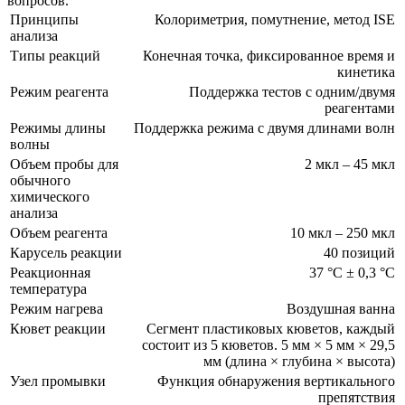
вопросов.
Принципы
Колориметрия, помутнение, метод ISE
анализа
Типы реакций
Конечная точка, фиксированное время и
кинетика
Режим реагента
Поддержка тестов с одним/двумя
реагентами
Режимы длины
Поддержка режима с двумя длинами волн
волны
Объем пробы для
2 мкл – 45 мкл
обычного
химического
анализа
Объем реагента
10 мкл – 250 мкл
Карусель реакции
40 позиций
Реакционная
37 °C ± 0,3 °C
температура
Режим нагрева
Воздушная ванна
Кювет реакции
Сегмент пластиковых кюветов, каждый
состоит из 5 кюветов. 5 мм × 5 мм × 29,5
мм (длина × глубина × высота)
Узел промывки
Функция обнаружения вертикального
препятствия