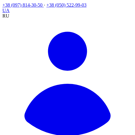
+38 (097) 814-30-50
·
+38 (050) 522-99-03
UA
RU