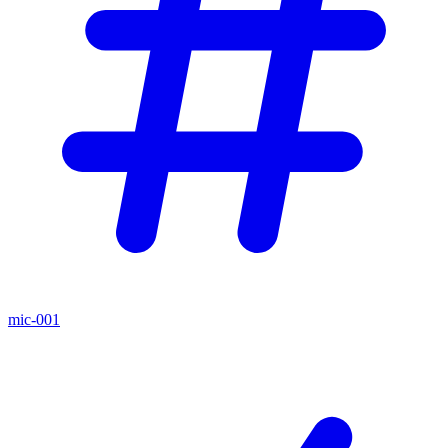
mic-001