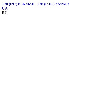
+38 (097) 814-30-50
·
+38 (050) 522-99-03
UA
RU