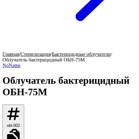
Главная
/
Стерилизация
/
Бактерицидные облучатели
/
Облучатель бактерицидный ОБН-75М
NoName
Облучатель бактерицидный
ОБН-75М
obl-002