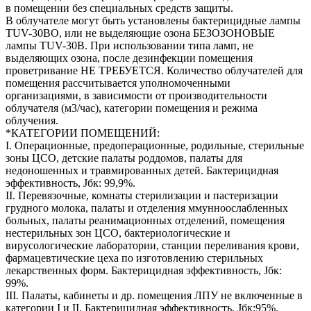
в помещении без специальных средств защиты.
В облучателе могут быть установлены бактерицидные лампы
TUV-30BO, или не выделяющие озона БЕЗОЗОНОВЫЕ
лампы TUV-30B. При использовании типа ламп, не
выделяющих озона, после дезинфекции помещения
проветривание НЕ ТРЕБУЕТСЯ. Количество облучателей для
помещения рассчитывается уполномоченными
организациями, в зависимости от производительности
облучателя (м3/час), категории помещения и режима
облучения.
*КАТЕГОРИИ ПОМЕЩЕНИЙ:
I. Операционные, предоперационные, родильные, стерильные
зоны ЦСО, детские палаты роддомов, палаты для
недоношенных и травмированных детей. Бактерицидная
эффективность, Jбк: 99,9%.
II. Перевязочные, комнаты стерилизации и пастеризации
грудного молока, палаты и отделения ммунноослабленных
больных, палаты реанимационных отделений, помещения
нестерильных зон ЦСО, бактериологические и
вирусологические лаборатории, станции переливания крови,
фармацевтические цеха по изготовлению стерильных
лекарственных форм. Бактерицидная эффективность, Jбк:
99%.
III. Палаты, кабинеты и др. помещения ЛПУ не включенные в
категории I и II. Бактерицидная эффективность, Jбк:95%.