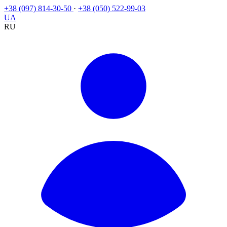
+38 (097) 814-30-50
·
+38 (050) 522-99-03
UA
RU