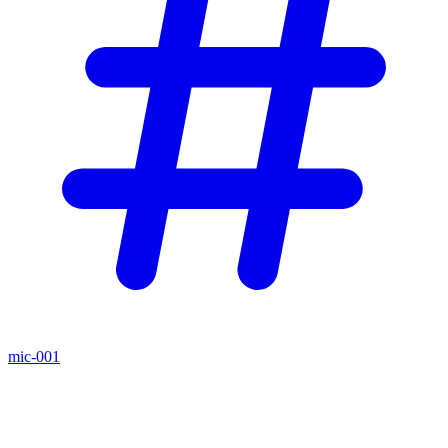
mic-001