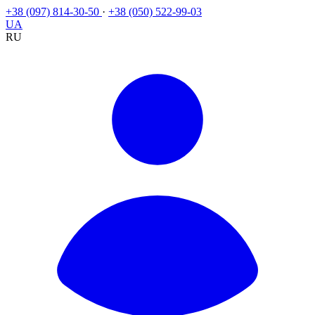
+38 (097) 814-30-50
·
+38 (050) 522-99-03
UA
RU