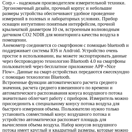
Corp.» - надежным производителем измерительной техники.
Эргономичный дизайн, прочный корпус и небольшие
размеры устройства обеспечивают удобное проведение
измерений в полевых и лабораторных условиях. Прибор
оснащен интуитивно понятным интерфейсом, прочной
крыльчаткой диаметром 10 см, встроенным волноводным
датчиком CO2 NDIR для мониторинга качества воздуха в
помещении.
Анемометр соединяется со смартфоном с помощью bluetooth и
поддерживает системы IOS и Апԁгоіԁ. Устройство очень
простое в использовании, вы можете экспортировать данные
через беспроводную технологию Bluetooth 4.0 на смартфоны
пользователей через бесплатное приложение APP «Nice
Flow». Данные на смарт-устройствах передаются ежесекундно
с помощью технологии Bluetooth.
Встроенные функции автоматического расчета среднего
значения, расчета среднего взвешенного по времени и
автоматического распознавания конуса воздушного потока
значительно облегчает работу с прибором. Измеритель можно
присоединить к специальному конусу потока воздуха для
быстрого измерения объема. Пользователю нужно только
установить совместимый конус воздушного потока и
устройство автоматически распознает площадь для
вычисления объема воздуха. Набор конусов воздушного
потока имеет круглый и квадратный размеры, которые можно