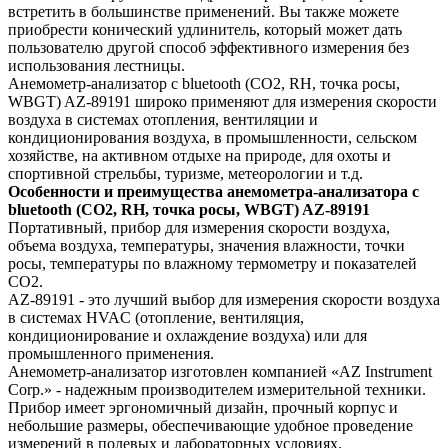
встретить в большинстве применений. Вы также можете
приобрести конический удлинитель, который может дать
пользователю другой способ эффективного измерения без
использования лестницы.
Анемометр-анализатор с bluetooth (СО2, RH, точка росы,
WBGT) AZ-89191 широко применяют для измерения скорости
воздуха в системах отопления, вентиляции и
кондиционирования воздуха, в промышленности, сельском
хозяйстве, на активном отдыхе на природе, для охоты и
спортивной стрельбы, туризме, метеорологии и т.д.
Особенности и преимущества анемометра-анализатора с
bluetooth (СО2, RH, точка росы, WBGT) AZ-89191
Портативный, прибор для измерения скорости воздуха,
объема воздуха, температуры, значения влажности, точки
росы, температуры по влажному термометру и показателей
CO2.
AZ-89191 - это лучший выбор для измерения скорости воздуха
в системах HVAC (отопление, вентиляция,
кондиционирование и охлаждение воздуха) или для
промышленного применения.
Анемометр-анализатор изготовлен компанией «AZ Instrument
Corp.» - надежным производителем измерительной техники.
Прибор имеет эргономичный дизайн, прочный корпус и
небольшие размеры, обеспечивающие удобное проведение
измерений в полевых и лабораторных условиях.