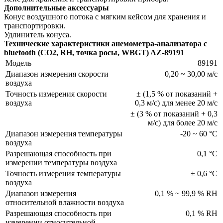
Дополнительные аксессуары
Конус воздушного потока с мягким кейсом для хранения и
транспортировки.
Удлинитель конуса.
Технические характеристики анемометра-анализатора с
bluetooth (СО2, RH, точка росы, WBGT) AZ-89191
Модель
89191
Диапазон измерения скорости
0,20 ~ 30,00 м/с
воздуха
Точность измерения скорости
± (1,5 % от показаний +
воздуха
0,3 м/с) для менее 20 м/с
± (3 % от показаний + 0,3
м/с) для более 20 м/с
Диапазон измерения температуры
-20 ~ 60 °С
воздуха
Разрешающая способность при
0,1 °С
измерении температуры воздуха
Точность измерения температуры
± 0,6 °С
воздуха
Диапазон измерения
0,1 % ~ 99,9 % RH
относительной влажности воздуха
Разрешающая способность при
0,1 % RH
измерении относительной