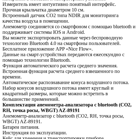
Измеритель имеет интуитивно понятный интерфейс.
Прочная крыльчатка диаметром 10 см.
Встроенный датчик CO2 типа NDIR для мониторинга
качества воздуха в помещении.
Анемометр соединяется со смартфоном с помощью bluetooth и
поддерживает системы IOS и Апԁгоіԁ.
Вы можете экспортировать данные через беспроводную
технологию Bluetooth 4.0 на смартфоны пользователей.
Бесплатное приложение APP «Nice Flow».
Данные на смарт-устройствах передаются ежесекундно с
помощью технологии Bluetooth.
Функция автоматического расчета среднего значения.
Встроенная функция расчета среднего взвешенного по
времени.
Автоматическое распознавание конуса воздушного потока.
Набор конусов воздушного потока имеет круглый и
квадратный размеры, которые можно встретить в
большинстве применений.
Комплектация анемометра-анализатора с bluetooth (СО2,
RH, точка росы, WBGT) AZ-89191
Анемометр-анализатор с bluetooth (СО2, RH, точка росы,
WBGT) AZ-89191.
Батареи питания.
Инструкция по эксплуатации.
Кейс для хранения и транспортировки прибора.