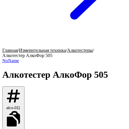
Главная
/
Измерительная техника
/
Алкотестеры
/
Алкотестер АлкоФор 505
NoName
Алкотестер АлкоФор 505
alco-011