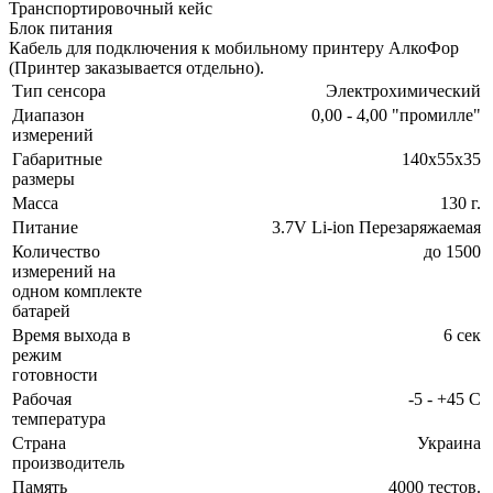
Транспортировочный кейс
Блок питания
Кабель для подключения к мобильному принтеру АлкоФор
(Принтер заказывается отдельно).
Тип сенсора
Электрохимический
Диапазон
0,00 - 4,00 "промилле"
измерений
Габаритные
140х55х35
размеры
Масса
130 г.
Питание
3.7V Li-ion Перезаряжаемая
Количество
до 1500
измерений на
одном комплекте
батарей
Время выхода в
6 сек
режим
готовности
Рабочая
-5 - +45 С
температура
Страна
Украина
производитель
Память
4000 тестов.