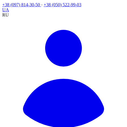
+38 (097) 814-30-50
·
+38 (050) 522-99-03
UA
RU