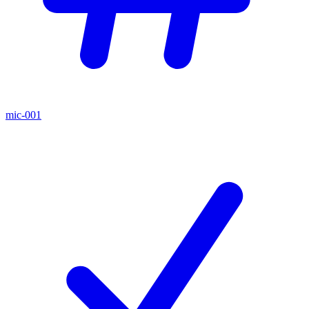
mic-001