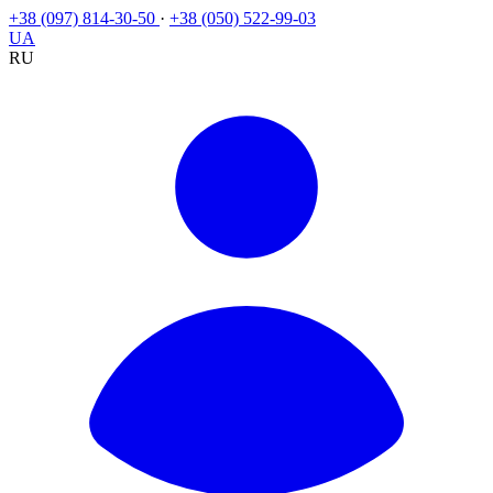
+38 (097) 814-30-50
·
+38 (050) 522-99-03
UA
RU