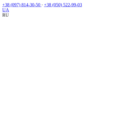
+38 (097) 814-30-50
·
+38 (050) 522-99-03
UA
RU