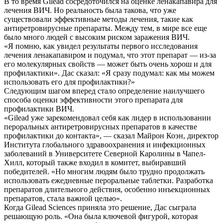
В то время Gilead сосредоточился на оценке ленакапавира для
лечения ВИЧ. Но реальность была такова, что уже
существовали эффективные методы лечения, такие как
антиретровирусные препараты. Между тем, в мире все еще
было много людей с высоким риском заражения ВИЧ.
«Я помню, как увидел результаты первого исследования
лечения ленакапавиром и подумал, что этот препарат — из-за
его молекулярных свойств — может быть очень хорош и для
профилактики». Дас сказал: «Я сразу подумал: как мы можем
использовать его для профилактики?»
Следующим шагом вперед стало определение наилучшего
способа оценки эффективности этого препарата для
профилактики ВИЧ.
«Gilead уже зарекомендовал себя как лидер в использовании
пероральных антиретровирусных препаратов в качестве
профилактики до контакта», — сказал Майрон Коэн, директор
Института глобального здравоохранения и инфекционных
заболеваний в Университете Северной Каролины в Чапел-
Хилл, который также входил в комитет, выбиравший
победителей. «Но многим людям было трудно продолжать
использовать ежедневные пероральные таблетки. Разработка
препаратов длительного действия, особенно инъекционных
препаратов, стала важной целью».
Когда Gilead Sciences приняла это решение, Дас сыграла
решающую роль. «Она была ключевой фигурой, которая