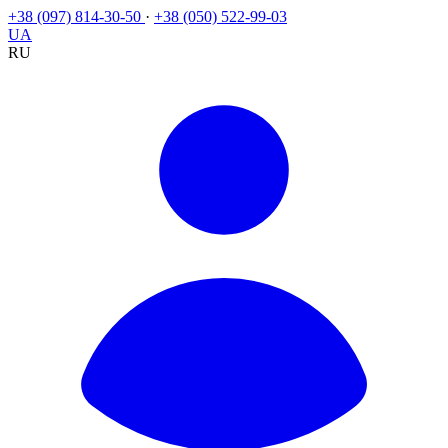
+38 (097) 814-30-50
·
+38 (050) 522-99-03
UA
RU