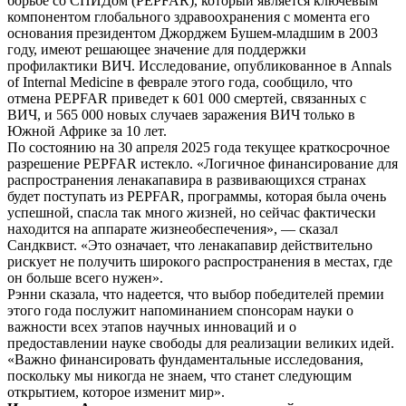
борьбе со СПИДом (PEPFAR), который является ключевым
компонентом глобального здравоохранения с момента его
основания президентом Джорджем Бушем-младшим в 2003
году, имеют решающее значение для поддержки
профилактики ВИЧ. Исследование, опубликованное в Annals
of Internal Medicine в феврале этого года, сообщило, что
отмена PEPFAR приведет к 601 000 смертей, связанных с
ВИЧ, и 565 000 новых случаев заражения ВИЧ только в
Южной Африке за 10 лет.
По состоянию на 30 апреля 2025 года текущее краткосрочное
разрешение PEPFAR истекло. «Логичное финансирование для
распространения ленакапавира в развивающихся странах
будет поступать из PEPFAR, программы, которая была очень
успешной, спасла так много жизней, но сейчас фактически
находится на аппарате жизнеобеспечения», — сказал
Сандквист. «Это означает, что ленакапавир действительно
рискует не получить широкого распространения в местах, где
он больше всего нужен».
Рэнни сказала, что надеется, что выбор победителей премии
этого года послужит напоминанием спонсорам науки о
важности всех этапов научных инноваций и о
предоставлении науке свободы для реализации великих идей.
«Важно финансировать фундаментальные исследования,
поскольку мы никогда не знаем, что станет следующим
открытием, которое изменит мир».