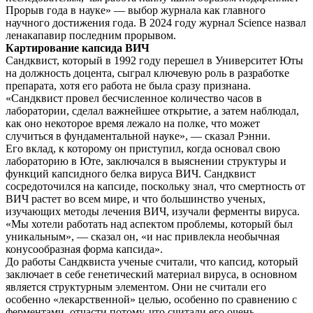
Прорыв года в науке» — выбор журнала как главного
научного достижения года. В 2024 году журнал Science назвал
ленакапавир последним прорывом.
Картирование капсида ВИЧ
Сандквист, который в 1992 году перешел в Университет Юты
на должность доцента, сыграл ключевую роль в разработке
препарата, хотя его работа не была сразу признана.
«Сандквист провел бесчисленное количество часов в
лаборатории, сделал важнейшее открытие, а затем наблюдал,
как оно некоторое время лежало на полке, что может
случиться в фундаментальной науке», — сказал Рэнни.
Его вклад, к которому он приступил, когда основал свою
лабораторию в Юте, заключался в выяснении структуры и
функций капсидного белка вируса ВИЧ. Сандквист
сосредоточился на капсиде, поскольку знал, что смертность от
ВИЧ растет во всем мире, и что большинство ученых,
изучающих методы лечения ВИЧ, изучали ферменты вируса.
«Мы хотели работать над аспектом проблемы, который был
уникальным», — сказал он, «и нас привлекла необычная
конусообразная форма капсида».
До работы Сандквиста ученые считали, что капсид, который
заключает в себе генетический материал вируса, в основном
является структурным элементом. Они не считали его
особенно «лекарственной» целью, особенно по сравнению с
ферментами, отчасти потому, что считали его очень