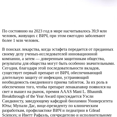
По состоянию на 2023 год в мире насчитывалось 39,9 млн
человек, живущих с ВИЧ, при этом ежегодно заболевают
более 1 млн человек.
В поисках лекарства, когда эстафета передается от преданных
своему делу ученых-исследователей инновационной
компании, а затем — доверенным защитникам общества,
результаты для общества могут быть особенно значительными.
Сегодня, благодаря этой последовательности вкладов,
существует первый препарат от ВИЧ, обеспечивающий
длительную защиту от инфекции, устраняющий
необходимость ежедневного приема таблеток. За их роль в
обеспечении того, чтобы препарат ленакапавир появился на
свет и вышел на рынок, премия AAAS Mani L. Bhaumik
Breakthrough of the Year Award присуждается Уэсли
Сандквисту, заведующему кафедрой биохимии Университета
Юты; Мупали Дас, вице-президенту по клиническим
разработкам, профилактике ВИЧ и педиатрии в Gilead
Sciences; и Иветт Рафаэль, соучредителю и исполнительному