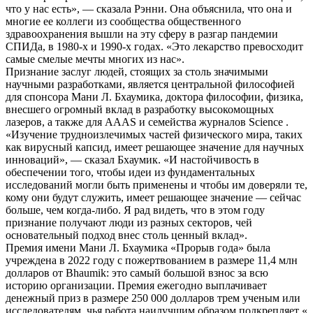
что у нас есть», — сказала Рэнни. Она объяснила, что она и
многие ее коллеги из сообщества общественного
здравоохранения вышли на эту сферу в разгар пандемии
СПИДа, в 1980-х и 1990-х годах. «Это лекарство превосходит
самые смелые мечты многих из нас».
Признание заслуг людей, стоящих за столь значимыми
научными разработками, является центральной философией
для спонсора Мани Л. Бхаумика, доктора философии, физика,
внесшего огромный вклад в разработку высокомощных
лазеров, а также для AAAS и семейства журналов Science .
«Изучение трудноизлечимых частей физического мира, таких
как вирусный капсид, имеет решающее значение для научных
инноваций», — сказал Бхаумик. «И настойчивость в
обеспечении того, чтобы идеи из фундаментальных
исследований могли быть применены и чтобы им доверяли те,
кому они будут служить, имеет решающее значение — сейчас
больше, чем когда-либо. Я рад видеть, что в этом году
признание получают люди из разных секторов, чей
основательный подход внес столь ценный вклад».
Премия имени Мани Л. Бхаумика «Прорыв года» была
учреждена в 2022 году с пожертвованием в размере 11,4 млн
долларов от Bhaumik: это самый большой взнос за всю
историю организации. Премия ежегодно выплачивает
денежный приз в размере 250 000 долларов трем ученым или
исследователям, чья работа наилучшим образом подкрепляет «