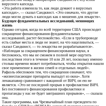
вирусного капсида.
«Эта работа изменила то, как люди думают о вирусных
капсидах», — сказал Сандквист. «Это означало, что другие
люди могли думать о капсидах как о мишенях для лекарств».
Будущее фундаментальных исследований, меняющих
жизнь
Однако сегодня, когда по всей территории США происходит
сокращение финансирования фундаментальных
исследований, растет беспокойство. «Если в трубопроводе
есть слабые места и люди не знают, на что нацеливаться, —
сказал Сандквист, — то лекарства не разрабатываются».
«Наблюдая за сокращением финансирования науки, я
беспокоюсь, что мы не сможем в полной мере ощутить
последствия этого в течение 10 или 20 лет, поскольку именно
столько времени может потребоваться, чтобы открытия нашли
свое применение в жизни семей и отдельных людей».
Рафаэль обеспокоен тем, что сокращения означают, что
«жизнеспасающие препараты выпадут из окна». Хотя
ленакапавир сравнивают с вакциной от ВИЧ, он ею не
является. «Это не последний прорыв в профилактике ВИЧ.
Без постоянного финансирования профилактики и
пропаганды у нас не будет завтрашних прорывов», — сказала
она.
Такие программы, как Чрезвычайный план президента по