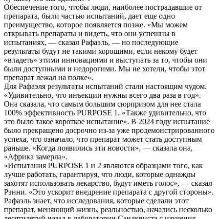
Обеспечение того, чтобы люди, наиболее пострадавшие от
препарата, были частью испытаний, дает еще одно
преимущество, которое появляется позже. «Мы можем
открывать препараты и видеть, что они успешны в
испытаниях, — сказал Рафаэль, — но последующие
результаты будут не такими хорошими, если некому будет
«владеть» этими инновациями и выступать за то, чтобы они
были доступными и недорогими. Мы не хотели, чтобы этот
препарат лежал на полке».
Для Рафаэля результаты испытаний стали настоящим чудом.
«Удивительно, что инъекции нужны всего два раза в год».
Она сказала, что самым большим сюрпризом для нее стала
100% эффективность PURPOSE 1. «Также удивительно, что
это было такое короткое испытание». В 2024 году испытание
было прекращено досрочно из-за уже продемонстрированного
успеха, что означало, что препарат может стать доступным
раньше. «Когда появились эти новости», — сказала она,
«Африка замерла».
«Испытания PURPOSE 1 и 2 являются образцами того, как
лучше работать, гарантируя, что люди, которые однажды
захотят использовать лекарство, будут иметь голос», — сказал
Рэнни. «Это ускорит внедрение препарата с другой стороны».
Рафаэль знает, что исследования, которые сделали этот
препарат, меняющий жизнь, реальностью, начались несколько
десятилетий назад в лаборатории Сандквиста с изучения