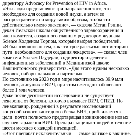
директору Advocacy for Prevention of HIV in Africa.
«Эти люди представляют три направления того, что
необходимо для создания новой науки, а затем ее
распространения по миру таким образом, чтобы это
действительно имело значение», — сказала Меган Рэнни,
декан Йельской школы общественного здравоохранения и
член комитета, созданного главным редактором журнала
Science Холденом Торпом, который выбрал победителей.
«Я был взволнован тем, как эти трое рассказывают историю
пути, необходимого для создания лекарства», — сказал член
комитета Уильям Паудерли, содиректор отделения
инфекционных заболеваний в Медицинской школе
Вашингтонского университета. «Для этого нужны несколько
человек, наборы навыков и партнеры».
По состоянию на 2023 год в мире насчитывалось 39,9 млн
человек, живущих с ВИЧ, при этом ежегодно заболевают
более 1 млн человек.
Даже после десятилетий исследований не существует
лекарства от болезни, которую вызывает ВИЧ, СПИД. Но
ленакапавир, рожденный в результате исследований
конусообразного капсидного белка ВИЧ, приближается к
цели, почти полностью предотвращая возникновение новых
случаев заражения ВИЧ. Препарат защищает людей в течение
шести месяцев с каждой инъекцией.
«Этот препарат исключительный — самое близкое к вакцине,