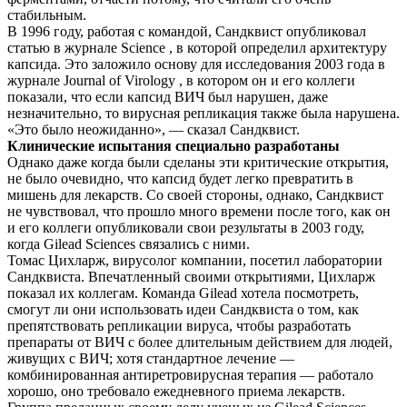
стабильным.
В 1996 году, работая с командой, Сандквист опубликовал
статью в журнале Science , в которой определил архитектуру
капсида. Это заложило основу для исследования 2003 года в
журнале Journal of Virology , в котором он и его коллеги
показали, что если капсид ВИЧ был нарушен, даже
незначительно, то вирусная репликация также была нарушена.
«Это было неожиданно», — сказал Сандквист.
Клинические испытания специально разработаны
Однако даже когда были сделаны эти критические открытия,
не было очевидно, что капсид будет легко превратить в
мишень для лекарств. Со своей стороны, однако, Сандквист
не чувствовал, что прошло много времени после того, как он
и его коллеги опубликовали свои результаты в 2003 году,
когда Gilead Sciences связались с ними.
Томас Цихларж, вирусолог компании, посетил лаборатории
Сандквиста. Впечатленный своими открытиями, Цихларж
показал их коллегам. Команда Gilead хотела посмотреть,
смогут ли они использовать идеи Сандквиста о том, как
препятствовать репликации вируса, чтобы разработать
препараты от ВИЧ с более длительным действием для людей,
живущих с ВИЧ; хотя стандартное лечение —
комбинированная антиретровирусная терапия — работало
хорошо, оно требовало ежедневного приема лекарств.