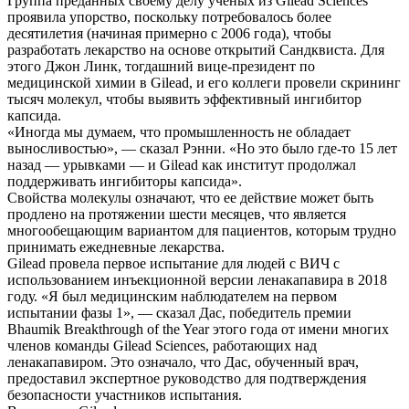
Группа преданных своему делу ученых из Gilead Sciences
проявила упорство, поскольку потребовалось более
десятилетия (начиная примерно с 2006 года), чтобы
разработать лекарство на основе открытий Сандквиста. Для
этого Джон Линк, тогдашний вице-президент по
медицинской химии в Gilead, и его коллеги провели скрининг
тысяч молекул, чтобы выявить эффективный ингибитор
капсида.
«Иногда мы думаем, что промышленность не обладает
выносливостью», — сказал Рэнни. «Но это было где-то 15 лет
назад — урывками — и Gilead как институт продолжал
поддерживать ингибиторы капсида».
Свойства молекулы означают, что ее действие может быть
продлено на протяжении шести месяцев, что является
многообещающим вариантом для пациентов, которым трудно
принимать ежедневные лекарства.
Gilead провела первое испытание для людей с ВИЧ с
использованием инъекционной версии ленакапавира в 2018
году. «Я был медицинским наблюдателем на первом
испытании фазы 1», — сказал Дас, победитель премии
Bhaumik Breakthrough of the Year этого года от имени многих
членов команды Gilead Sciences, работающих над
ленакапавиром. Это означало, что Дас, обученный врач,
предоставил экспертное руководство для подтверждения
безопасности участников испытания.