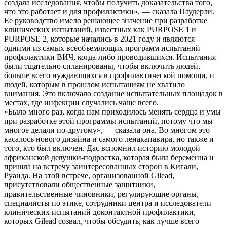
создала исследования, чтобы получить доказательства того,
что это работает и для профилактики», — сказала Паудерли.
Ее руководство имело решающее значение при разработке
клинических испытаний, известных как PURPOSE 1 и
PURPOSE 2, которые начались в 2021 году и являются
одними из самых всеобъемлющих программ испытаний
профилактики ВИЧ, когда-либо проводившихся. Испытания
были тщательно спланированы, чтобы включить людей,
больше всего нуждающихся в профилактической помощи, и
людей, которым в прошлом испытаниям не хватило
внимания. Это включало создание испытательных площадок в
местах, где инфекции случались чаще всего.
«Было много раз, когда нам приходилось менять сердца и умы
при разработке этой программы испытаний, потому что мы
многое делали по-другому», — сказала она. Во многом это
касалось нового дизайна и самого ленакапавира, но также и
того, кто был включен. Дас вспомнил историю молодой
африканской девушки-подростка, которая была беременна и
пришла на встречу заинтересованных сторон в Кигали,
Руанда. На этой встрече, организованной Gilead,
присутствовали общественные защитники,
правительственные чиновники, регулирующие органы,
специалисты по этике, сотрудники центра и исследователи
клинических испытаний доконтактной профилактики,
которых Gilead созвал, чтобы обсудить, как лучше всего