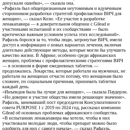
допускали ошибки», — сказала она.
«Рафаэль был общепризнанным неутомимым и вдумчивым
сторонником разработки стратегий профилактики ВИЧ для
женщин», — сказал Коэн. «Ее участие в разработке
ленакапавира — в доверительном общении с Gilead и
участниками испытаний и их сообществами — было
критически важным условием успеха этих исследований».
Рафаэль боролся за то, чтобы люди, затронутые ВИЧ, имели
доступ к информации о новых вариантах лечения, включая
длительно действующие методы, которые могли бы улучшить
качество жизни. В Африке, особенно среди африканских
женщин, проблемы с профилактическими стратегиями ВИЧ
— в основном в форме ежедневных таблеток —
продолжались. Лекарства, которые работали на мужчинах, не
работали на женщинах отчасти потому, что женщинам было
сложнее, по социальным причинам, принимать таблетки
каждый день.
«Инъекция была бы лучше для женщин», — сказала Паудерли.
«Но доверие и участие общества имели решающее значение».
Рафаэль, занимавший пост председателя Консультативного
совета PURPOSE 1 с 2019 по 2024 год, рассказал компании
Gilead об основных проблемах африканского сообщества.
«В испытаниях ленакапавира мы хотели, чтобы в них
участвовали молодые люди, чтобы препарат можно было
одобрить для них с самого начала», — сказал Рафаэль.