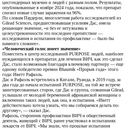
цисгендерных мужчин и людей с разным полом. Результаты,
опубликованные в ноябре 2024 года, показали, что препарат
снизил новые случаи заражения на 96%.
По словам Паудерли, многолетняя работа исследователей из
Gilead Sciences, предшествовавшая усилиям Дас, имела
решающее значение, «и без ее энтузиазма и
целеустремленности это последнее препятствие —
исследования и испытания по профилактике — было бы
намного сложнее».
«Человеческий голос имеет значение»
Поместить в центр исследований PURPOSE людей, наиболее
нуждающихся в препаратах для лечения ВИЧ, как это сделал
Дас, стало возможным благодаря ключевому партнеру — еще
одному победителю премии Bhaumik «Прорыв года» этого
года: Иветт Рафаэль.
Дас и Рафаэль встретились в Кигали, Руанда, в 2019 году, за
два года до начала испытаний PURPOSE, на той же встрече
заинтересованных сторон, где Дас и группа, созванная Gilead,
услышали от молодой беременной африканской женщины о
включении таких людей, как она, в испытания. «Иветт
действительно хотела узнать, что мы собираемся делать по-
другому», — сказал Дас.
Рафаэль, сторонник профилактики ВИЧ и общественный
деятель, живущий с ВИЧ, ранее участвовал в испытаниях
лекарств от ВИЧ. «Мы знали, что прошлые испытания