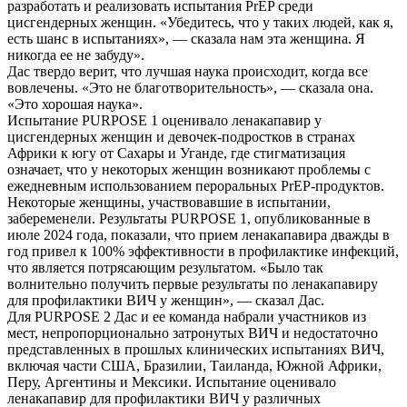
разработать и реализовать испытания PrEP среди
цисгендерных женщин. «Убедитесь, что у таких людей, как я,
есть шанс в испытаниях», — сказала нам эта женщина. Я
никогда ее не забуду».
Дас твердо верит, что лучшая наука происходит, когда все
вовлечены. «Это не благотворительность», — сказала она.
«Это хорошая наука».
Испытание PURPOSE 1 оценивало ленакапавир у
цисгендерных женщин и девочек-подростков в странах
Африки к югу от Сахары и Уганде, где стигматизация
означает, что у некоторых женщин возникают проблемы с
ежедневным использованием пероральных PrEP-продуктов.
Некоторые женщины, участвовавшие в испытании,
забеременели. Результаты PURPOSE 1, опубликованные в
июле 2024 года, показали, что прием ленакапавира дважды в
год привел к 100% эффективности в профилактике инфекций,
что является потрясающим результатом. «Было так
волнительно получить первые результаты по ленакапавиру
для профилактики ВИЧ у женщин», — сказал Дас.
Для PURPOSE 2 Дас и ее команда набрали участников из
мест, непропорционально затронутых ВИЧ и недостаточно
представленных в прошлых клинических испытаниях ВИЧ,
включая части США, Бразилии, Таиланда, Южной Африки,
Перу, Аргентины и Мексики. Испытание оценивало
ленакапавир для профилактики ВИЧ у различных