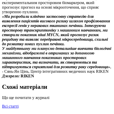
експериментальним просторовим біомаркером, який
прогнозує прогноз на основі мікрооточення, що сприяє
утворенню пухлини.
«Ми розробили клінічно застосовну стратегію для
виявлення пацієнтів високого ризику шляхом профілювання
експресії генів у неракових тканинах печінки. Інтегруючи
просторову транскриптоміку з машинним навчанням, ми
створили показник ніші MYCN, який прогнозує ризик
рецидиву та виявляє передракові мікросередовища, схильні
до розвитку нових пухлин печінки.
У майбутньому ми плануємо детальніше вивчити біологічні
механізми, відображені в отриманих за допомогою
машинного навчання показниках просторових
характеристик, та визначити, як створюються та
підтримуються сприятливі для розвитку раку середовища»
,
- Сянь-Ян Цінь, Центр інтегративних медичних наук RIKEN
Джерело:
RIKEN
Схожі матеріали
Що ще почитати у журналі
Всі статті