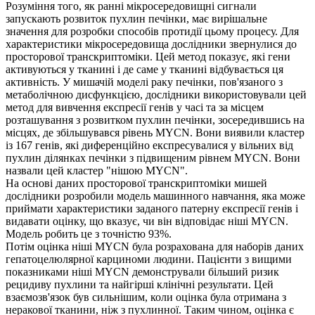
Розуміння того, як ранні мікросередовищні сигнали
запускають розвиток пухлин печінки, має вирішальне
значення для розробки способів протидії цьому процесу. Для
характеристики мікросередовища дослідники звернулися до
просторової транскриптоміки. Цей метод показує, які гени
активуються у тканині і де саме у тканині відбувається ця
активність. У мишачій моделі раку печінки, пов'язаного з
метаболічною дисфункцією, дослідники використовували цей
метод для вивчення експресії генів у часі та за місцем
розташування з розвитком пухлин печінки, зосередившись на
місцях, де збільшувався рівень MYCN. Вони виявили кластер
із 167 генів, які диференційно експресувалися у вільних від
пухлин ділянках печінки з підвищеним рівнем MYCN. Вони
назвали цей кластер "нішою MYCN".
На основі даних просторової транскриптоміки мишей
дослідники розробили модель машинного навчання, яка може
приймати характеристики заданого патерну експресії генів і
видавати оцінку, що вказує, чи він відповідає ніші MYCN.
Модель робить це з точністю 93%.
Потім оцінка ніші MYCN була розрахована для наборів даних
гепатоцелюлярної карциноми людини. Пацієнти з вищими
показниками ніші MYCN демонстрували більший ризик
рецидиву пухлини та найгірші клінічні результати. Цей
взаємозв'язок був сильнішим, коли оцінка була отримана з
неракової тканини, ніж з пухлинної. Таким чином, оцінка є