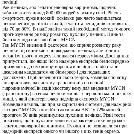
печінці.
Рак печінки, або гепатоцелюлярна карцинома, щорічно
забирає життя понад 800 000 людей у ​​всьому світі. Рівень
смертності дуже високий, оскільки рак часто залишається
непоміченим до пізніх стадій, а частота рецидивів становить
від 70 до 80%. В надії знайти такий необхідний метод точного
прогнозування ризику розвитку пухлин у печінці, Цинь та
його команда вивчали білок MYCN.
Ген MYCN визнаний фактором, що сприяє розвитку раку
печінки, що виникає з пошкодженої печінки, але точний
механізм цього процесу залишався незрозумілим. Дослідники
припустили, що якщо його надмірна експресія безпосередньо
призводить до пухлиноутворення в печінці, то він стане
ідеальним кандидатом як біомаркер і для подальших
досліджень. Щоб перевірити свою теорію, команда спочатку
використовувала систему транспозонів на основі
гідродинамічної ін'єкції хвостову вену для введення MYCN
(транспозону) в геном печінки миші. Тепер вони мали печінку
миші, у якій спостерігалася надмірна експресія MYCN .
Команда виявила, що при використанні системи для надмірної
експресії MYCN з постійно активним AKT у 72% мишей
протягом 50 днів розвинулися пухлини печінки. Різні тести
показали, що ці пухлини мали всі характеристики людської
гепатоцелюлярної карциноми. Пухлини не розвивалися при
надмірній експресії одного чи іншого з цих генів окремо.