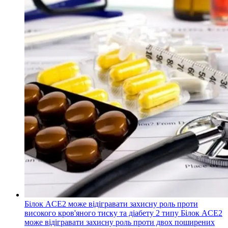
Білок ACE2 може відігравати захисну роль проти
високого кров'яного тиску та діабету 2 типу
Білок ACE2
може відігравати захисну роль проти двох поширених