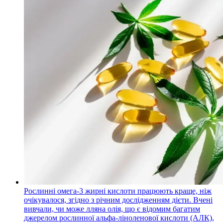
Рослинні омега-3 жирні кислоти працюють краще, ніж
очікувалося, згідно з річним дослідженням дієти.
Вчені
вивчали, чи може лляна олія, що є відомим багатим
джерелом рослинної альфа-ліноленової кислоти (АЛК),