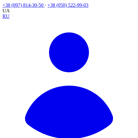
+38 (097) 814-30-50
·
+38 (050) 522-99-03
UA
RU