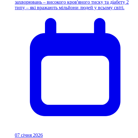
захворювань – високого кров'яного тиску та діабету 2
типу – які вражають мільйони людей у ​​всьому світі.
07 січня 2026