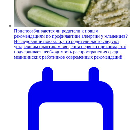
Приспосабливаются ли родители к новым
рекомендациям по профилактике аллергии у младенцев?
Исследование показало, что родители часто следуют
устаревшим практикам введения первого прикорма, что
подчеркивает необходимость распространения среди
медицинских работников современных рекомендаций.