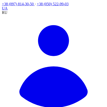
+38 (097) 814-30-50
·
+38 (050) 522-99-03
UA
RU