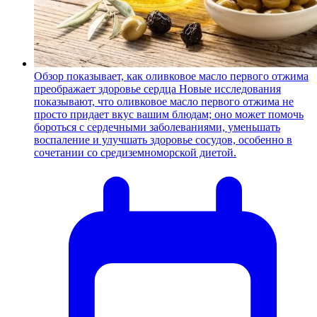
Обзор показывает, как оливковое масло первого отжима
преображает здоровье сердца
Новые исследования
показывают, что оливковое масло первого отжима не
просто придает вкус вашим блюдам; оно может помочь
бороться с сердечными заболеваниями, уменьшать
воспаление и улучшать здоровье сосудов, особенно в
сочетании со средиземноморской диетой.