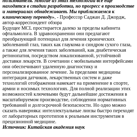
пользователя. Многие из этих технологий все еще
находятся в стадии разработки, но прогресс в производстве
и материалах обнадеживает. Мы приближаемся к
клиническому переводу»
, - Профессор Саджан Д. Джордж,
автор-корреспондент обзора
Будущее MCL простирается далеко за пределы кабинета
офтальмолога. В здравоохранении они предлагают
преобразующий потенциал для лечения хронических
заболеваний глаз, таких как глаукома и синдром сухого глаза,
а также для лечения таких заболеваний, как диабетическая
ретинопатия, посредством локализованной, устойчивой
доставки лекарств. В сочетании с мобильными интерфейсами
они обеспечивают удаленную диагностику и
персонализированное лечение. За пределами медицины
интеграция датчиков, лекарственных систем и даже
технологий отображения намекает на применение в спорте,
армии и носимых технологиях. Для полной реализации этих
возможностей ключевыми будут дальнейшие достижения в
масштабируемом производстве, соблюдении нормативных
требований и долгосрочной безопасности. Но одно можно
сказать наверняка: интеллектуальные линзы быстро переходят
от лабораторных прототипов к реальным инструментам в
прецизионной медицине.
Источник: Китайская академия наук