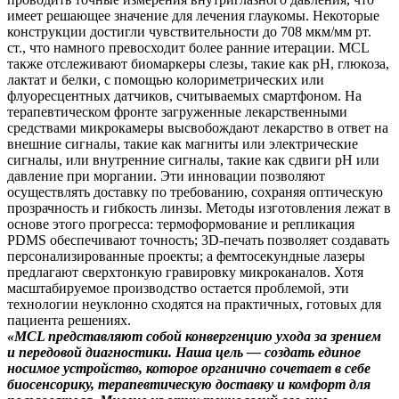
имеет решающее значение для лечения глаукомы. Некоторые
конструкции достигли чувствительности до 708 мкм/мм рт.
ст., что намного превосходит более ранние итерации. MCL
также отслеживают биомаркеры слезы, такие как pH, глюкоза,
лактат и белки, с помощью колориметрических или
флуоресцентных датчиков, считываемых смартфоном. На
терапевтическом фронте загруженные лекарственными
средствами микрокамеры высвобождают лекарство в ответ на
внешние сигналы, такие как магниты или электрические
сигналы, или внутренние сигналы, такие как сдвиги pH или
давление при моргании. Эти инновации позволяют
осуществлять доставку по требованию, сохраняя оптическую
прозрачность и гибкость линзы. Методы изготовления лежат в
основе этого прогресса: термоформование и репликация
PDMS обеспечивают точность; 3D-печать позволяет создавать
персонализированные проекты; а фемтосекундные лазеры
предлагают сверхтонкую гравировку микроканалов. Хотя
масштабируемое производство остается проблемой, эти
технологии неуклонно сходятся на практичных, готовых для
пациента решениях.
«MCL представляют собой конвергенцию ухода за зрением
и передовой диагностики. Наша цель — создать единое
носимое устройство, которое органично сочетает в себе
биосенсорику, терапевтическую доставку и комфорт для