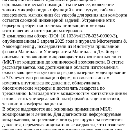
офтальмологической помощи. Тем не менее, включение
тонких микрофлюидных функций в изогнутую, гибкую
поверхность мягких линз без ущерба для зрения или комфорта
остается сложной инженерной задачей. Устранение этих
барьеров требует постоянных инноваций в методах
изготовления и интеграции материалов.
В комплексном обзоре (DOI: 10.1038/s41378-025-00909-3),
опубликованном 3 апреля 2025 года в журнале Microsystems &
Nanoengineering , исследователи из Института прикладной
физики Манипала и Университета Манипала в Джайпуре
описывают эволюцию микрожидкостных контактных линз
(МКЛ) от концепции до клинической возможности. В статье
рассматривается, как достижения в области изготовления,
охватывающие мягкую литографию, лазерное моделирование
и 3D-печатную репликацию форм, позволяют линзам
измерять внутриглазное давление, обнаруживать
биохимические маркеры и доставлять лекарства по
требованию. Благодаря этим возможностям контактные линзы
готовы стать универсальной платформой для диагностики,
терапии и комфорта пациента.
В обзоре выделяются два основных применения МКЛ:
зондирование и лечение. Для диагностики деформируемые
микроканалы, встроенные в линзу, реагируют на изменения
давления, перемещая индикаторные жидкости, что позволяет
проводить точные измерения внутриглазного давления, что