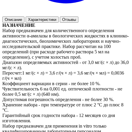
Описание
Характеристики
Отзывы
НАЗНАЧЕНИЕ
Набор предназначен для количественного определения
активности α-амилазы в биологических жидкостях в клинико-
диагностических, биохимических лабораториях и научно-
исследовательской практике. Набор рассчитан на 100
определений (при расходе рабочего раствора 5 мл на
определение), с учетом холостых проб.
Диапазон определяемых активностей - от 3,0 мг/(с × л) до 36,0
мг/(с × л).
Пересчет:1 мг/(с × л) = 3,6 г/(ч × л) = 3,6 мг/(ч × мл) = 0,0036
г/(ч × мл)
Коэффициент вариации в серии - не более 10 %.
Чувствительность 6 на 0,001 ед. оптической плотности - не
более 0,5 мг/(с × л) (640 нм).
Допустимая погрешность определения - не более 30 %.
Хранение набора - при температуре от плюс 2 °С до плюс 8
°С.
Гарантийный срок годности набора - 12 месяцев со дня
изготовления.
Набор предназначен для применения in vitro только
квалифицированным лабораторным персоналом.