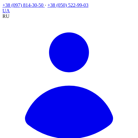
+38 (097) 814-30-50
·
+38 (050) 522-99-03
UA
RU