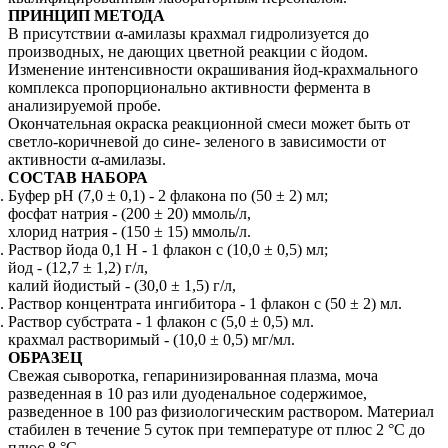
ПРИНЦИП МЕТОДА
В присутствии α-амилазы крахмал гидролизуется до
производных, не дающих цветной реакции с йодом.
Изменение интенсивности окрашивания йод-крахмального
комплекса пропорционально активности фермента в
анализируемой пробе.
Окончательная окраска реакционной смеси может быть от
светло-коричневой до сине- зеленого в зависимости от
активности α-амилазы.
СОСТАВ НАБОРА
Буфер рН (7,0 ± 0,1) - 2 флакона по (50 ± 2) мл;
фосфат натрия - (200 ± 20) ммоль/л,
хлорид натрия - (150 ± 15) ммоль/л.
Раствор йода 0,1 Н - 1 флакон с (10,0 ± 0,5) мл;
йод - (12,7 ± 1,2) г/л,
калий йодистый - (30,0 ± 1,5) г/л,
Раствор концентрата ингибитора - 1 флакон с (50 ± 2) мл.
Раствор субстрата - 1 флакон с (5,0 ± 0,5) мл.
крахмал растворимый - (10,0 ± 0,5) мг/мл.
ОБРАЗЕЦ
Свежая сыворотка, гепаринизированная плазма, моча
разведенная в 10 раз или дуоденальное содержимое,
разведенное в 100 раз физиологическим раствором. Материал
стабилен в течение 5 суток при температуре от плюс 2 °С до
плюс 8 °С.