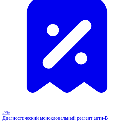
-7%
Диагностический моноклональный реагент анти-В