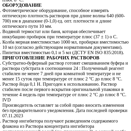
ОБОРУДОВАНИЕ
Фотометрическое оборудование, способное измерять
оптическую плотность растворов при длине волны 640 (600-
700) нм в диапазоне (0-1,0) ед. опт. плотности и длине
оптического пути 10 мм.
Водяной термостат или баня, которая обеспечивает
инкубацию пробирок при температуре плюс (37 ± 1) о С.
Колба мерная вместимостью 1000 мл, пробирки вместимостью
10 мл (согласно действующим нормативным документами).
Пипетки вместимостью 0,1 и 5 мл (ДСТУ EN ISO 835:2018).
ПРИГОТОВЛЕНИЕ РАБОЧИХ РАСТВОРОВ
Субстратно-буферный раствор готовят смешиванием буфера и
раствора субстрата в соотношении 24 : Полученный реагент
стабилен не менее 7 дней при комнатной температуре и не
менее 15 суток при температуре от плюс 2 °С до плюс 8 °С.
Раствор йода 0,1 Н. Пригоден к использованию. Раствор
стабилен после первого вскрытия оригинальной упаковки в
течение 4 недель при температуре от плюс 2 °С до плюс 8 °С.
IVD
Производитель оставляет за собой право вносить изменения
без предварительного уведомления. Дата последней проверки
07.11.2023
Раствор ингибитора получают разведением содержимого
флакона из Раствора концентрата ингибитора