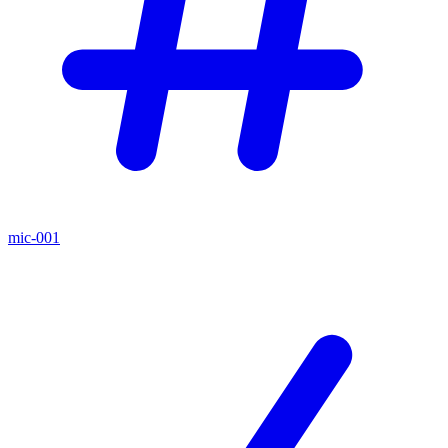
mic-001