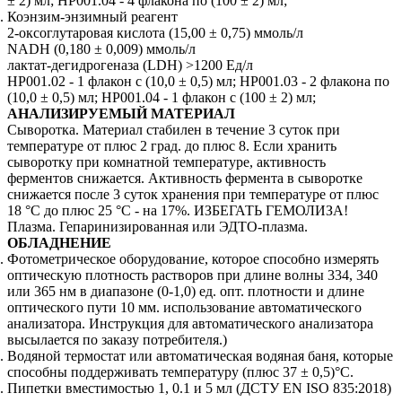
± 2) мл; НР001.04 - 4 флакона по (100 ± 2) мл;
Коэнзим-энзимный реагент
2-оксоглутаровая кислота (15,00 ± 0,75) ммоль/л
NADH (0,180 ± 0,009) ммоль/л
лактат-дегидрогеназа (LDH) >1200 Ед/л
НР001.02 - 1 флакон с (10,0 ± 0,5) мл; НР001.03 - 2 флакона по
(10,0 ± 0,5) мл; НР001.04 - 1 флакон с (100 ± 2) мл;
АНАЛИЗИРУЕМЫЙ МАТЕРИАЛ
Сыворотка. Материал стабилен в течение 3 суток при
температуре от плюс 2 град. до плюс 8. Если хранить
сыворотку при комнатной температуре, активность
ферментов снижается. Активность фермента в сыворотке
снижается после 3 суток хранения при температуре от плюс
18 °С до плюс 25 °С - на 17%. ИЗБЕГАТЬ ГЕМОЛИЗА!
Плазма. Гепаринизированная или ЭДТО-плазма.
ОБЛАДНЕНИЕ
Фотометрическое оборудование, которое способно измерять
оптическую плотность растворов при длине волны 334, 340
или 365 нм в диапазоне (0-1,0) ед. опт. плотности и длине
оптического пути 10 мм. использование автоматического
анализатора. Инструкция для автоматического анализатора
высылается по заказу потребителя.)
Водяной термостат или автоматическая водяная баня, которые
способны поддерживать температуру (плюс 37 ± 0,5)°С.
Пипетки вместимостью 1, 0.1 и 5 мл (ДСТУ EN ISO 835:2018)