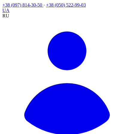
+38 (097) 814-30-50
·
+38 (050) 522-99-03
UA
RU