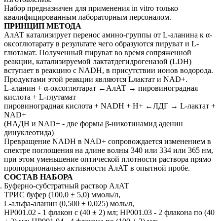
Набор предназначен для применения in vitro только
квалифицированным лабораторным персоналом.
ПРИНЦИП МЕТОДА
АлАТ катализирует перенос амино-группы от L-аланина к α-
оксоглютарату в результате чего образуются пируват и L-
глютамат. Полученный пируват во время сопряженной
реакции, катализируемой лактатдегидрогеназой (LDH)
вступает в реакцию с NADH, в присутствии ионов водорода.
Продуктами этой реакции являются Lлактат и NAD+.
L-аланин + α-оксоглютарат ←АлАТ → пировиноградная
кислота + L-глутамат
пировиноградная кислота + NADH + H+ ←ЛДГ → L-лактат +
NAD+
(НАДН и NAD+ - две формы β-никотинамид аденин
динуклеотида)
Превращение NADH в NAD+ сопровождается изменением в
спектре поглощения на длине волны 340 или 334 или 365 нм,
при этом уменьшение оптической плотности раствора прямо
пропорционально активности АлАТ в опытной пробе.
СОСТАВ НАБОРА
Буферно-субстратный раствор АлАТ
ТРИС буфер (100,0 ± 5,0) ммоль/л,
L-альфа-аланин (0,500 ± 0,025) моль/л,
НР001.02 - 1 флакон с (40 ± 2) мл; НР001.03 - 2 флакона по (40