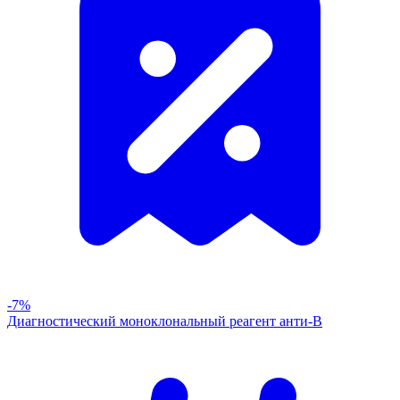
-7%
Диагностический моноклональный реагент анти-В