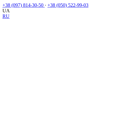
+38 (097) 814-30-50
·
+38 (050) 522-99-03
UA
RU