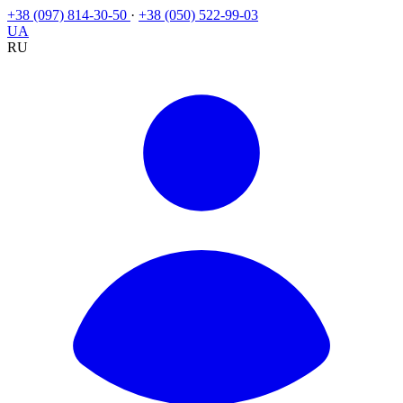
+38 (097) 814-30-50
·
+38 (050) 522-99-03
UA
RU