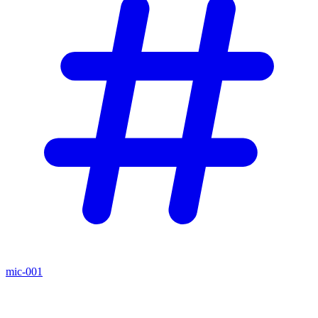
mic-001