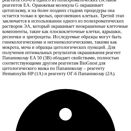
реагентов EA. Оранжевая молекула G окрашивает
цитоплазму, и на более поздних стадиях процедуры она
остается только в зрелых, ороговевших клетках. Третий этап
заключается в использовании одного из полихроматических
растворов ЭА, который окрашивает неокрашенные клеточные
компоненты, такие как плоскоклеточные клетки, ядрышки,
реснички и эритроциты. Исследуемые образцы могут быть
гинекологическими и негинекологическими, такими как
мокрота, моча и образцы цитологических пункций. Для
получения оптимальных результатов окрашивания реагент
Папаниколау EA 50 (3B) обладает свойствами, полностью
соответствующими другим реагентам BioGnost для
цитологического мазка по Папаниколау – реагенту
Hematoxylin HP (1А) и реагенту ОГ-6 Папаниколау (2А).