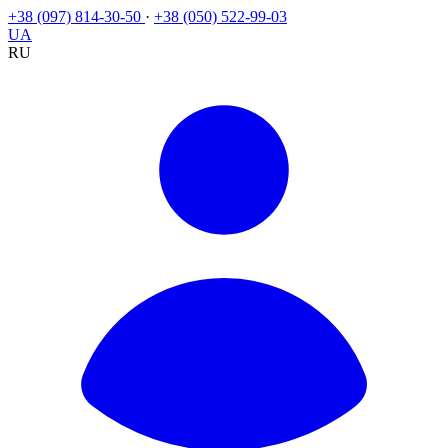
+38 (097) 814-30-50
·
+38 (050) 522-99-03
UA
RU