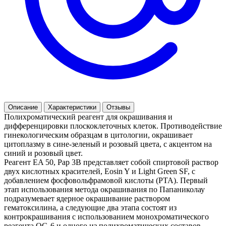
Описание
Характеристики
Отзывы
Полихроматический реагент для окрашивания и
дифференцировки плоскоклеточных клеток. Противодействие
гинекологическим образцам в цитологии, окрашивает
цитоплазму в сине-зеленый и розовый цвета, с акцентом на
синий и розовый цвет.
Реагент EA 50, Pap 3B представляет собой спиртовой раствор
двух кислотных красителей, Eosin Y и Light Green SF, с
добавлением фосфовольфрамовой кислоты (PTA). Первый
этап использования метода окрашивания по Папаниколау
подразумевает ядерное окрашивание раствором
гематоксилина, а следующие два этапа состоят из
контрокрашивания с использованием монохроматического
реагента OG-6 и одного из полихроматических составов