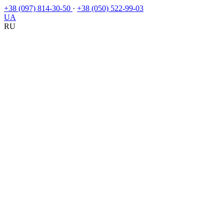
+38 (097) 814-30-50
·
+38 (050) 522-99-03
UA
RU