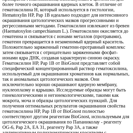
более точного окрашивания ядерных клеток. В отличие от
гематоксилина H, который используется в гистологии,
Hematoxylin HP, Pap 1B идеально подходит для интенсивного
окрашивания цитологических мазков прогрессивными и
регрессивными методами. Гематоксилин извлекают из бревен
(Haematoxylon campechianum L.). Гематоксилин окисляется до
гематеина и связывается с ионами металлов (протравами),
гематеин превращается в незаменимый ядерный краситель.
Положительно заряженный гематеин-протравный комплекс
затем связывается с отрицательно заряженными фосфат-
ионами ядра ДНК, создавая характерную синюю окраску.
Гематоксилин HP, Pap 1B от BioGnost представляет собой
специфический концентрированный раствор гематоксилина,
используемый для окрашивания хроматинов как нормальных,
так и аномальных цитологических мазков. Они
исключительно хорошо окрашивают ядерную мембрану,
нуклеоплазму и ядрышко. Исследуемые образцы могут быть
гинекологическими и негинекологическими, такими как
мокрота, моча и образцы цитологических пункций. Для
получения оптимальных результатов окрашивания свойства
гематоксилина HP, Pap 1B от BioGnost полностью
соответствуют другим реагентам BioGnost, используемым для
цитологического окрашивания по Папаниколау - реагенту
OG-6, Pap 2A, EA 31, реагенту Pap 3A, а также
альтернативным полихроматическим красителям с