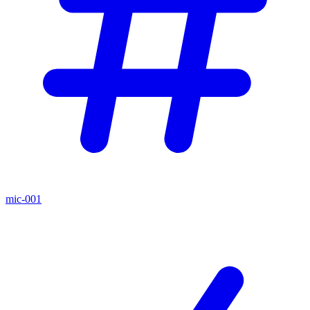
mic-001