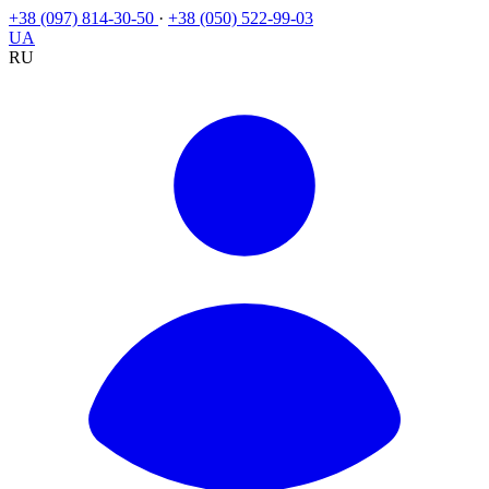
+38 (097) 814-30-50
·
+38 (050) 522-99-03
UA
RU